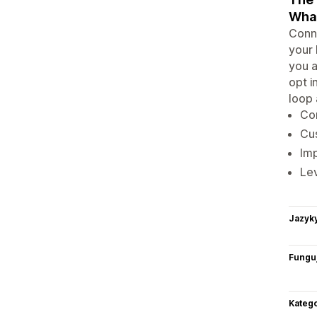
Wha
Conne
your 
you a
opt i
loop 
Co
Cu
Imp
Lev
Jazyk
Funguj
Katego