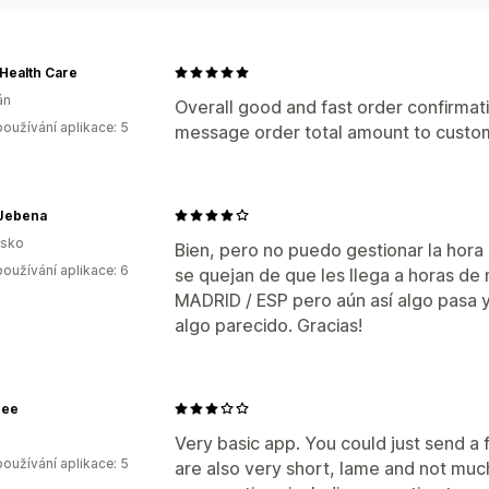
Health Care
án
Overall good and fast order confirma
oužívání aplikace: 5
message order total amount to custo
 Jebena
lsko
Bien, pero no puedo gestionar la hora
oužívání aplikace: 6
se quejan de que les llega a horas de
MADRID / ESP pero aún así algo pasa 
algo parecido. Gracias!
zee
Very basic app. You could just send a 
oužívání aplikace: 5
are also very short, lame and not muc