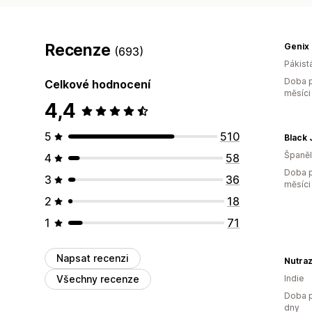
Recenze
Genix 
(693)
Pákist
Doba p
Celkové hodnocení
měsíci
4,4
5
510
Black
Španě
4
58
Doba p
3
36
měsíci
2
18
1
71
Napsat recenzi
Nutra
Všechny recenze
Indie
Doba p
dny