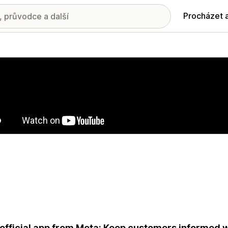
Procházet 
ie propagovaných obrázků
official app from Meta: Keep customers informed w