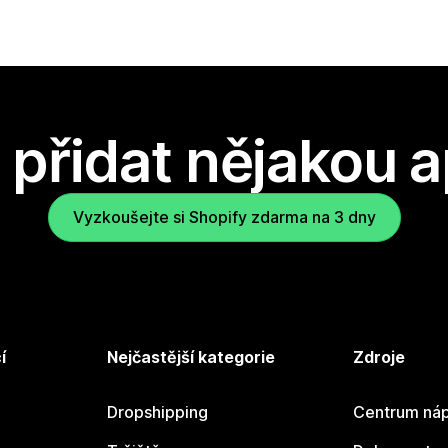
přidat nějakou a
Vyzkoušejte si Shopify zdarma na 3 dny
í
Nejčastější kategorie
Zdroje
Dropshipping
Centrum náp