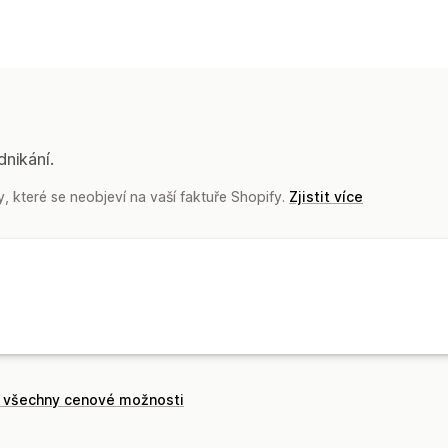
Notifikace
Notifikace v reálném čase
Vlastní not
dnikání.
 které se neobjeví na vaší faktuře Shopify.
Zjistit více
t všechny cenové možnosti