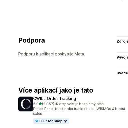
Podpora
Zdroj
Podporu k aplikaci poskytuje Meta.
Vývojá
Uvede
Více aplikací jako je tato
CWILL Order Tracking
z 5 hvězd
5,0
(2 857)
•
K dispozici je bezplatný plán
Celkový počet recenzí: 2857
Parcel Panel: track order tracker to cut WISMOs & boost
sales
Built for Shopify