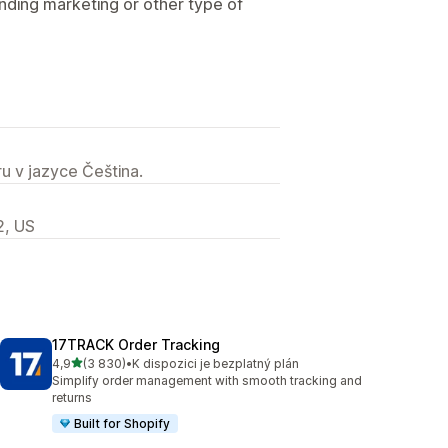
ending marketing or other type of
u v jazyce Čeština.
2, US
17TRACK Order Tracking
z 5 hvězd
4,9
(3 830)
•
K dispozici je bezplatný plán
Celkový počet recenzí: 3830
Simplify order management with smooth tracking and
returns
Built for Shopify