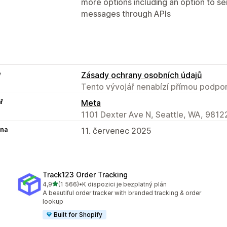
more options including an option to s
messages through APIs
e
Zásady ochrany osobních údajů
Tento vývojář nenabízí přímou podpor
ř
Meta
1101 Dexter Ave N, Seattle, WA, 9812
na
11. červenec 2025
Track123 Order Tracking
z 5 hvězd
4,9
(1 566)
•
K dispozici je bezplatný plán
Celkový počet recenzí: 1566
A beautiful order tracker with branded tracking & order
lookup
Built for Shopify