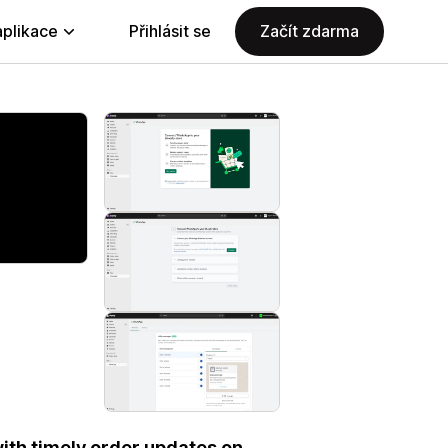
aplikace
Přihlásit se
Začít zdarma
ith timely order updates on