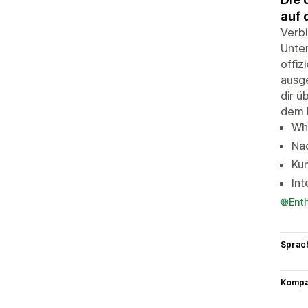
auf 
Verbi
Unter
offiz
ausge
dir ü
dem 
Wh
Na
Kun
In
Ent
Sprac
Kompat