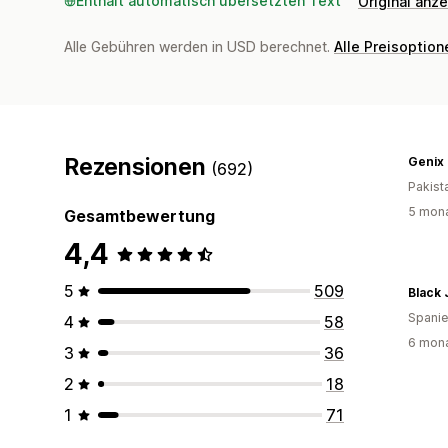
Enthält automatisch übersetzten Text
Original anz
Alle Gebühren werden in USD berechnet.
Alle Preisoptio
Rezensionen
Genix 
(692)
Pakist
5 mona
Gesamtbewertung
4,4
5
509
Black
Spani
4
58
6 mona
3
36
2
18
1
71