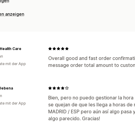
eigen
nen anzeigen
Health Care
an
Overall good and fast order confirma
te mit der App
message order total amount to custo
 Jebena
en
Bien, pero no puedo gestionar la hora
te mit der App
se quejan de que les llega a horas de
MADRID / ESP pero aún así algo pasa 
algo parecido. Gracias!