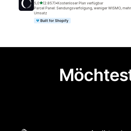
von 5 Sternen
5,0
(2.857)
•
Kostenloser Plan verfügbar
2857 Rezensionen insgesamt
Parcel Panel: Sendungsverfolgung, weniger WISMO, mehr
Umsatz
Built for Shopify
Möchtest