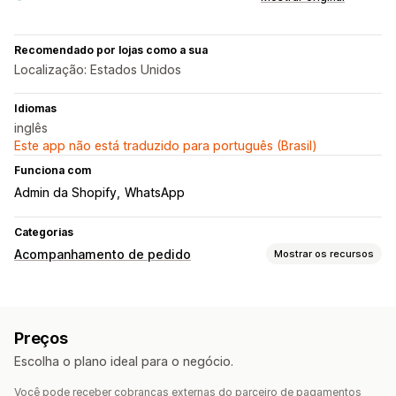
Recomendado por lojas como a sua
Localização: Estados Unidos
Idiomas
inglês
Este app não está traduzido para português (Brasil)
Funciona com
Admin da Shopify
WhatsApp
Categorias
Acompanhamento de pedido
Mostrar os recursos
Notificações
Notificações em tempo real
Notificações personalizadas
Preços
Automações
Escolha o plano ideal para o negócio.
Você pode receber cobranças externas do parceiro de pagamentos