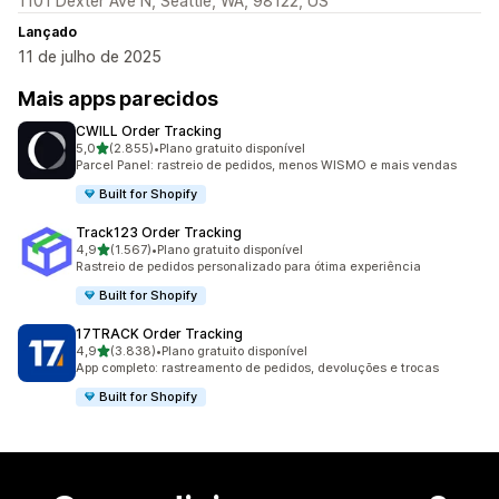
1101 Dexter Ave N, Seattle, WA, 98122, US
Lançado
11 de julho de 2025
Mais apps parecidos
CWILL Order Tracking
de 5 estrelas
5,0
(2.855)
•
Plano gratuito disponível
2855 avaliações ao todo
Parcel Panel: rastreio de pedidos, menos WISMO e mais vendas
Built for Shopify
Track123 Order Tracking
de 5 estrelas
4,9
(1.567)
•
Plano gratuito disponível
1567 avaliações ao todo
Rastreio de pedidos personalizado para ótima experiência
Built for Shopify
17TRACK Order Tracking
de 5 estrelas
4,9
(3.838)
•
Plano gratuito disponível
3838 avaliações ao todo
App completo: rastreamento de pedidos, devoluções e trocas
Built for Shopify