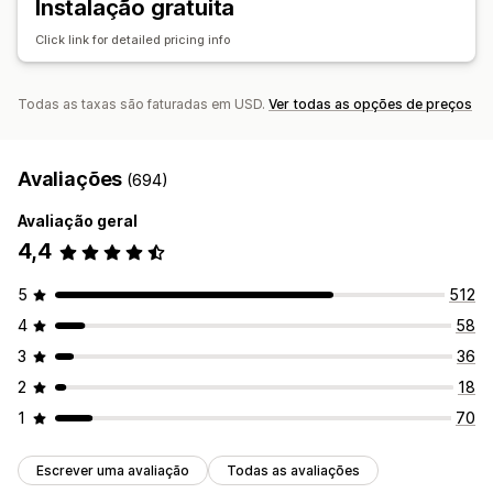
Instalação gratuita
Click link for detailed pricing info
Todas as taxas são faturadas em USD.
Ver todas as opções de preços
Avaliações
(694)
Avaliação geral
4,4
5
512
4
58
3
36
2
18
1
70
Escrever uma avaliação
Todas as avaliações