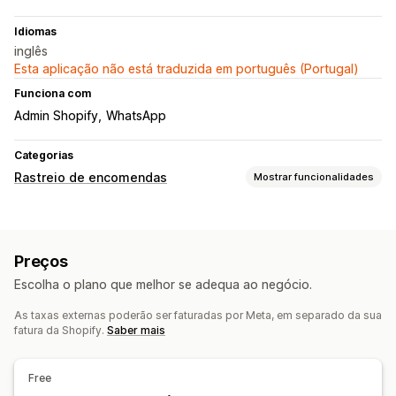
Idiomas
inglês
Esta aplicação não está traduzida em português (Portugal)
Funciona com
Admin Shopify
WhatsApp
Categorias
Rastreio de encomendas
Mostrar funcionalidades
Notificações
Notificações em tempo real
Notificações personalizadas
Preços
Automatizações
Escolha o plano que melhor se adequa ao negócio.
As taxas externas poderão ser faturadas por Meta, em separado da sua
fatura da Shopify.
Saber mais
Free