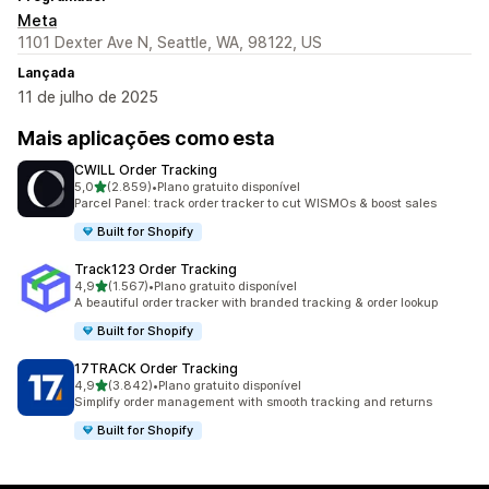
Meta
1101 Dexter Ave N, Seattle, WA, 98122, US
Lançada
11 de julho de 2025
Mais aplicações como esta
CWILL Order Tracking
de 5 estrelas
5,0
(2.859)
•
Plano gratuito disponível
2859 total de avaliações
Parcel Panel: track order tracker to cut WISMOs & boost sales
Built for Shopify
Track123 Order Tracking
de 5 estrelas
4,9
(1.567)
•
Plano gratuito disponível
1567 total de avaliações
A beautiful order tracker with branded tracking & order lookup
Built for Shopify
17TRACK Order Tracking
de 5 estrelas
4,9
(3.842)
•
Plano gratuito disponível
3842 total de avaliações
Simplify order management with smooth tracking and returns
Built for Shopify