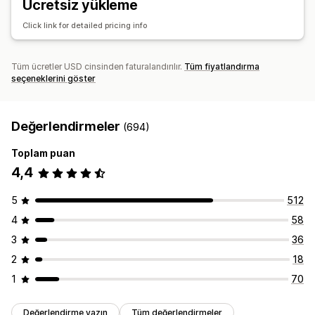
Ücretsiz yükleme
Click link for detailed pricing info
Tüm ücretler USD cinsinden faturalandırılır.
Tüm fiyatlandırma
seçeneklerini göster
Değerlendirmeler
(694)
Toplam puan
4,4
5
512
4
58
3
36
2
18
1
70
Değerlendirme yazın
Tüm değerlendirmeler