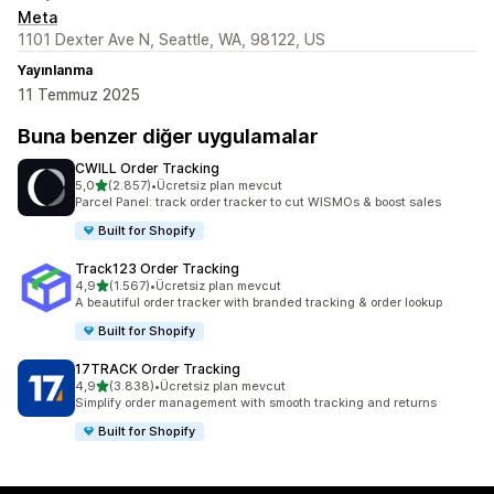
Meta
1101 Dexter Ave N, Seattle, WA, 98122, US
Yayınlanma
11 Temmuz 2025
Buna benzer diğer uygulamalar
CWILL Order Tracking
5 yıldız üzerinden
5,0
(2.857)
•
Ücretsiz plan mevcut
toplam 2857 değerlendirme
Parcel Panel: track order tracker to cut WISMOs & boost sales
Built for Shopify
Track123 Order Tracking
5 yıldız üzerinden
4,9
(1.567)
•
Ücretsiz plan mevcut
toplam 1567 değerlendirme
A beautiful order tracker with branded tracking & order lookup
Built for Shopify
17TRACK Order Tracking
5 yıldız üzerinden
4,9
(3.838)
•
Ücretsiz plan mevcut
toplam 3838 değerlendirme
Simplify order management with smooth tracking and returns
Built for Shopify