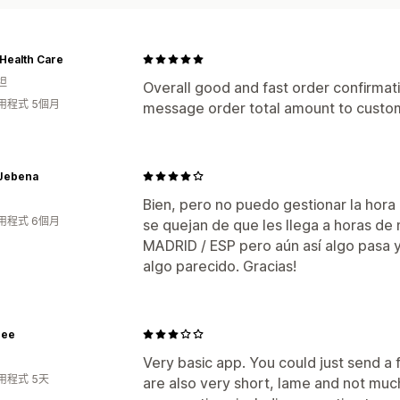
Health Care
坦
Overall good and fast order confirma
用程式 5個月
message order total amount to custo
 Jebena
Bien, pero no puedo gestionar la hora
用程式 6個月
se quejan de que les llega a horas de
MADRID / ESP pero aún así algo pasa 
algo parecido. Gracias!
zee
Very basic app. You could just send a 
用程式 5天
are also very short, lame and not muc