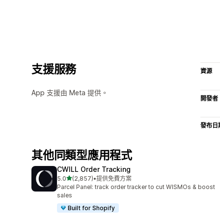
支援服務
資源
App 支援由 Meta 提供。
開發者
發布日
其他同類型應用程式
CWILL Order Tracking
滿分 5 顆星
5.0
(2,857)
•
提供免費方案
共有 2857 則評價
Parcel Panel: track order tracker to cut WISMOs & boost
sales
Built for Shopify