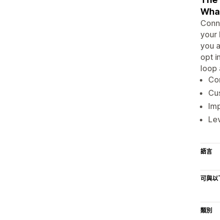
Wha
Conne
your 
you a
opt i
loop 
Co
Cu
Imp
Lev
語言
可與以
類別