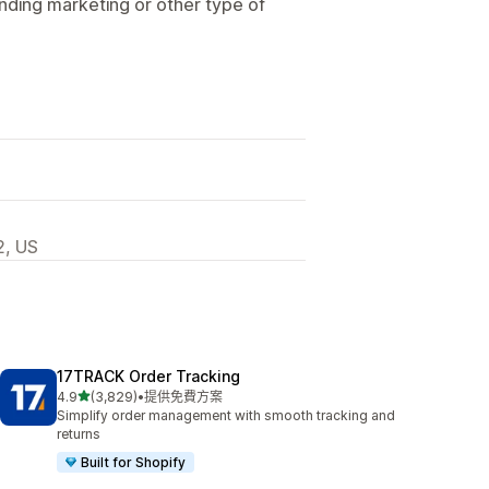
ending marketing or other type of
2, US
17TRACK Order Tracking
滿分 5 顆星
4.9
(3,829)
•
提供免費方案
共有 3829 則評價
Simplify order management with smooth tracking and
returns
Built for Shopify