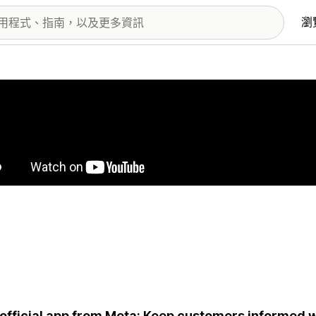
瀏
圖片圖庫
official app from Meta: Keep customers informed w