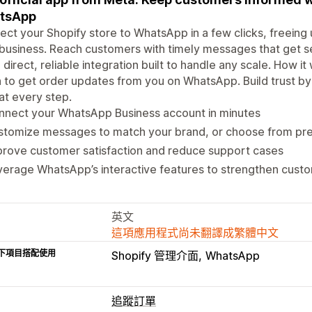
tsApp
ct your Shopify store to WhatsApp in a few clicks, freeing 
business. Reach customers with timely messages that get se
 direct, reliable integration built to handle any scale. How 
n to get order updates from you on WhatsApp. Build trust by
at every step.
nnect your WhatsApp Business account in minutes
stomize messages to match your brand, or choose from pre
rove customer satisfaction and reduce support cases
erage WhatsApp’s interactive features to strengthen custo
英文
這項應用程式尚未翻譯成繁體中文
下項目搭配使用
Shopify 管理介面
WhatsApp
追蹤訂單