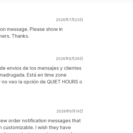
2026年7月23日
tion message. Please show in
mers. Thanks.
2026年6月29日
 de envios de los mensajes y clientes
 madrugada. Está en time zone
y no veo la opción de QUIET HOURS o
2026年6月19日
few order notification messages that
h customizable. I wish they have