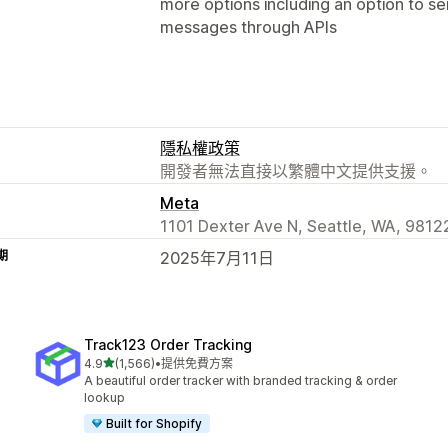
more options including an option to s
messages through APIs
隱私權政策
開發者無法直接以繁體中文提供支援。
Meta
1101 Dexter Ave N, Seattle, WA, 9812
期
2025年7月11日
Track123 Order Tracking
滿分 5 顆星
4.9
(1,566)
•
提供免費方案
共有 1566 則評價
A beautiful order tracker with branded tracking & order
lookup
Built for Shopify