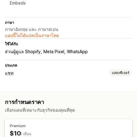
Embeds
ภาษา
ภาษาอังกฤษ และ ภาษาสเปน
แอปนี้ไม่ได้แปลเป็นภาษาไทย
ใช้ได้กับ
ส่วนผู้ดูแล Shopify
Meta Pixel
WhatsApp
ประเภท
แชท
แสดงฟีเจอร์
การรับส่งข้อความแบบเรียลไทม์
ไลฟ์แชท
โซเชียลมีเดีย
การติดตามพฤติกรรม
การกำหนดราคา
ข้อมูลเชิงลึกของลูกค้า
เลือกแผนที่เหมาะกับธุรกิจของคุณที่สุด
การปรับแต่ง
สีและแบบอักษร
หน้าต่างแชท
Premium
$10
/ เดือน