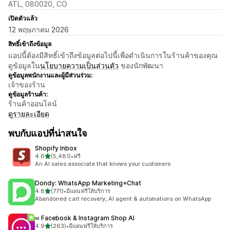
ATL, 080020, CO
เปิดตัวแล้ว
12 พฤษภาคม 2026
สิทธิ์เข้าถึงข้อมูล
แอปนี้ต้องมีสิทธิ์เข้าถึงข้อมูลต่อไปนี้เพื่อดำเนินการในร้านค้าของคุณ
ดูข้อมูลใน
นโยบายความเป็นส่วนตัว
ของนักพัฒนา
ดูข้อมูลพนักงานและผู้มีส่วนร่วม:
เจ้าของร้าน
ดูข้อมูลร้านค้า:
ร้านค้าออนไลน์
ดูรายละเอียด
พบกับแอปที่น่าสนใจ
Shopify Inbox
เต็ม 5 ดาว
4.6
(5,481)
•
ฟรี
ทั้งหมด 5481 รีวิว
An AI sales associate that knows your customers
Dondy: WhatsApp Marketing+Chat
เต็ม 5 ดาว
4.8
(771)
•
มีแผนฟรีให้บริการ
ทั้งหมด 771 รีวิว
Abandoned cart recovery, AI agent & automations on WhatsApp
∞ Facebook & Instagram Shop AI
เต็ม 5 ดาว
4.9
(263)
•
มีแผนฟรีให้บริการ
ทั้งหมด 263 รีวิว