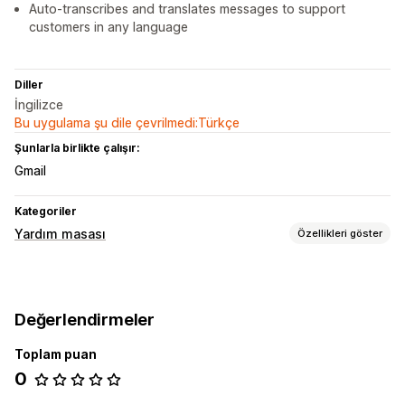
Auto-transcribes and translates messages to support
customers in any language
Diller
İngilizce
Bu uygulama şu dile çevrilmedi:Türkçe
Şunlarla birlikte çalışır:
Gmail
Kategoriler
Yardım masası
Özellikleri göster
Kanallar
E-posta
Canlı sohbet
İletişim formu
Değerlendirmeler
İş akışı otomasyonu
Toplam puan
Bilet işlemleri
Birleşik gelen kutusu
Müşteri bildirimleri
0
Çoklu dil
Raporlar