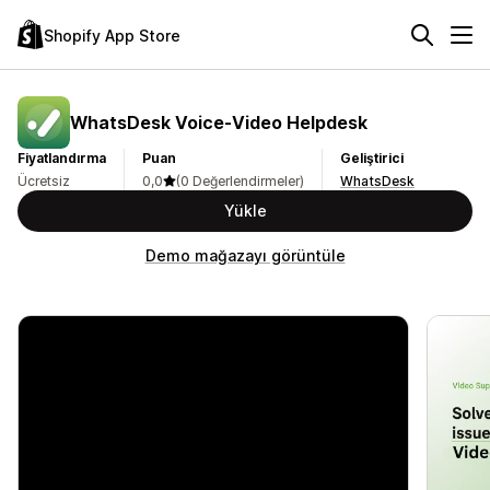
Shopify App Store
WhatsDesk Voice‑Video Helpdesk
Fiyatlandırma
Puan
Geliştirici
Ücretsiz
0,0
(0 Değerlendirmeler)
WhatsDesk
Yükle
Demo mağazayı görüntüle