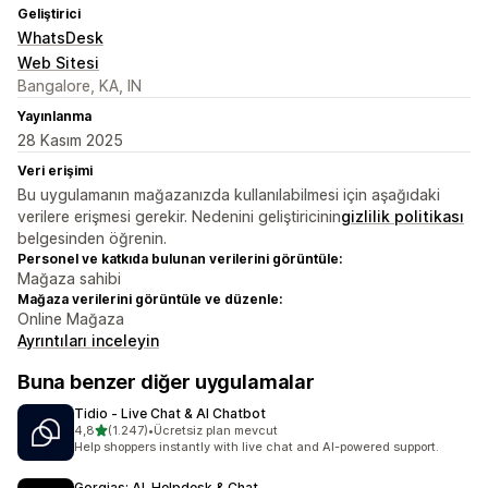
Geliştirici
WhatsDesk
Web Sitesi
Bangalore, KA, IN
Yayınlanma
28 Kasım 2025
Veri erişimi
Bu uygulamanın mağazanızda kullanılabilmesi için aşağıdaki
verilere erişmesi gerekir. Nedenini geliştiricinin
gizlilik politikası
belgesinden öğrenin.
Personel ve katkıda bulunan verilerini görüntüle:
Mağaza sahibi
Mağaza verilerini görüntüle ve düzenle:
Online Mağaza
Ayrıntıları inceleyin
Buna benzer diğer uygulamalar
Tidio ‑ Live Chat & AI Chatbot
5 yıldız üzerinden
4,8
(1.247)
•
Ücretsiz plan mevcut
toplam 1247 değerlendirme
Help shoppers instantly with live chat and AI-powered support.
Gorgias: AI, Helpdesk & Chat