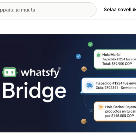
Selaa sovellu
elykuvagalleria