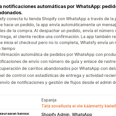
a notificaciones automáticas por WhatsApp: pedido
ndonados.
fy conecta tu tienda Shopify con WhatsApp a través de la
nte hace un pedido, la app envía automáticamente un mens
les de la compra. Al despachar un pedido, envía el número 
trega, el cliente recibe una confirmación. La app también r
te inicia el checkout pero no lo completa, Whatsfy envía u
n tiempo
nfirmación automática de pedidos por WhatsApp con produc
ificaciones de envío con número de guía y enlace de rastr
cuperación de carritos abandonados por WhatsApp con dela
el de control con estadísticas de entrega y actividad recie
nvío de notificaciones y gestión de flujos desde el admin d
Espanja
Tätä sovellusta ei ole käännetty kiele
 seuraavan kanssa:
Shopify Admin
WhatsApp