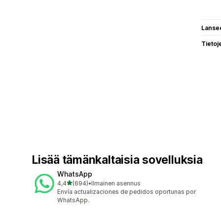
Lanse
Tietoj
Lisää tämänkaltaisia sovelluksia
WhatsApp
/ 5 tähteä
4,4
(694)
•
Ilmainen asennus
694 arvostelua yhteensä
Envía actualizaciones de pedidos oportunas por
WhatsApp.