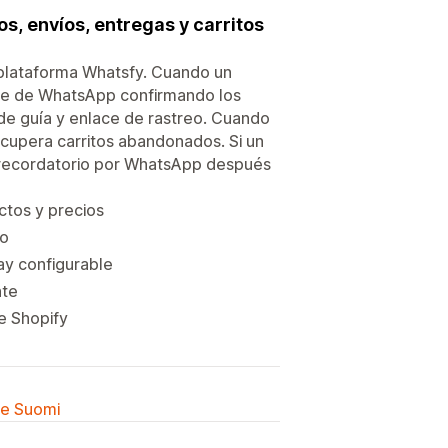
s, envíos, entregas y carritos
 plataforma Whatsfy. Cuando un
aje de WhatsApp confirmando los
de guía y enlace de rastreo. Cuando
ecupera carritos abandonados. Si un
n recordatorio por WhatsApp después
tos y precios
eo
y configurable
nte
e Shopify
lle Suomi