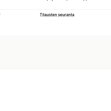
t
Tilausten seuranta
Seuranta
Reaaliaikainen seuranta
Mukautettu s
Maailmanlaajuinen seuranta
Ilmoitukset
Reaaliaikaiset ilmoitukset
SMS
Mukau