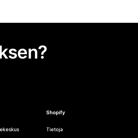
uksen?
Shopify
jekeskus
Tietoja