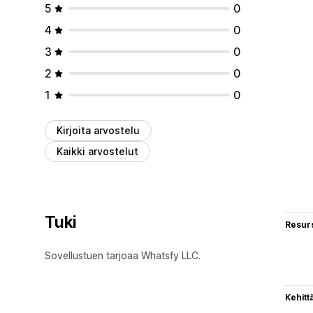
5
0
4
0
3
0
2
0
1
0
Kirjoita arvostelu
Kaikki arvostelut
Tuki
Resurs
Sovellustuen tarjoaa Whatsfy LLC.
Kehitt