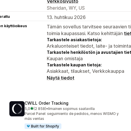
Verkkosivusto
Sheridan, WY, US
erattu
13. huhtikuu 2026
en käyttöoikeus
Tämän sovellus tarvitsee seuraavien ti
toimia kaupassasi. Katso kehittäjän
tie
Tarkastele asiakastietoja:
Arkaluonteiset tiedot, laite- ja toimint
Tarkastele henkilöstön ja avustajien tiet
Kaupan omistaja
Tarkastele kaupan tietoja:
Asiakkaat, tilaukset, Verkkokauppa
Näytä tiedot
CWILL Order Tracking
/ 5 tähteä
5,0
(2 858)
•
Ilmainen sopimus saatavilla
2858 arvostelua yhteensä
Parcel Panel: seguimiento de pedidos, menos WISMO y
más ventas
Built for Shopify