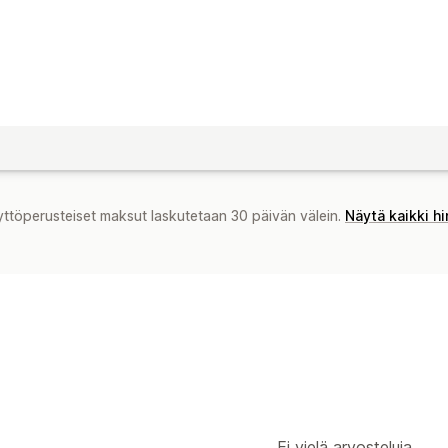
yttöperusteiset maksut laskutetaan 30 päivän välein.
Näytä kaikki h
Ei vielä arvosteluja