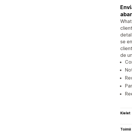
Enví
aba
Whats
clie
detal
se en
clien
de u
Co
Not
Re
Pan
Ree
Kielet
Toimii