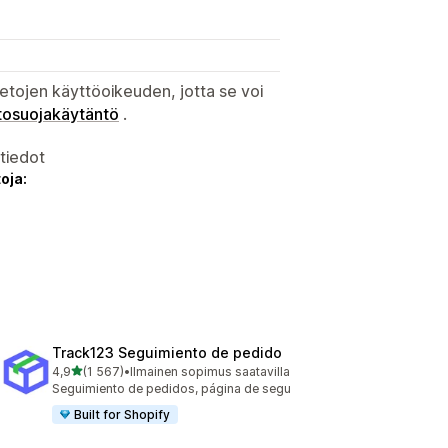
etojen käyttöoikeuden, jotta se voi
tosuojakäytäntö
.
atiedot
oja:
Track123 Seguimiento de pedido
/ 5 tähteä
4,9
(1 567)
•
Ilmainen sopimus saatavilla
1567 arvostelua yhteensä
Seguimiento de pedidos, página de segu
Built for Shopify