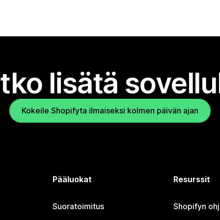
tko lisätä sovell
Kokeile Shopifyta ilmaiseksi kolmen päivän ajan
Pääluokat
Resurssit
Suoratoimitus
Shopifyn oh