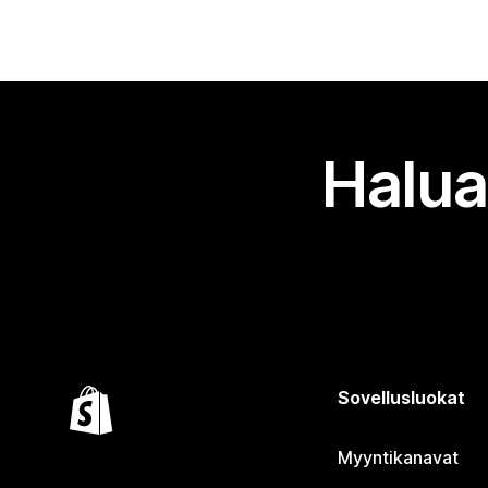
Halua
Sovellusluokat
Myyntikanavat