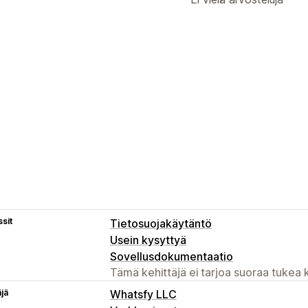
sit
Tietosuojakäytäntö
Usein kysyttyä
Sovellusdokumentaatio
Tämä kehittäjä ei tarjoa suoraa tukea k
äjä
Whatsfy LLC