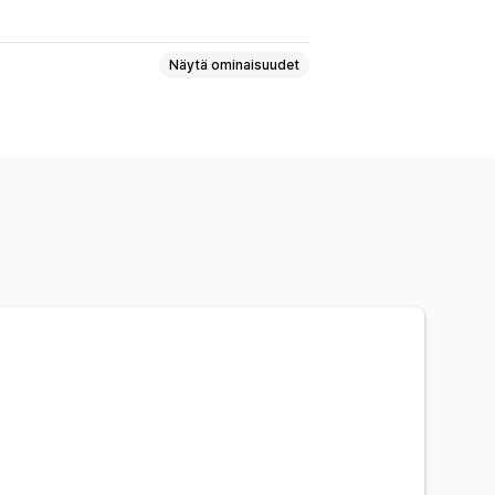
Näytä ominaisuudet
eurantalinkki
tetut ilmoitukset
Automaatiot