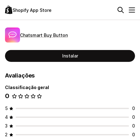
Shopify App Store
Chatsmart Buy Button
Instalar
Avaliações
Classificação geral
0
5
0
4
0
3
0
2
0