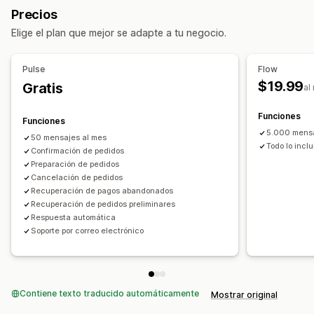
Respuestas automatizadas
Precios
Etiquetas de pedidos
Etiquetas de productos
Recuperación de carritos
Verificación de COD
Elige el plan que mejor se adapte a tu negocio.
Procesamiento de pedidos
Descuentos
Preguntas frecuentes
Saludos
Personalización
Respuestas rápidas
Revisar solicitudes
Alertas de envío
Pulse
Flow
Lógica condicional
Activadores personalizados
Plantillas
Actualizaciones de pedidos
$19.99
Gratis
al
Tareas programadas
Flujos de trabajo personalizados
Personalización
Funciones
Funciones
Color y fuente
Emojis y stickers
Ventana del chat
5.000 mensa
50 mensajes al mes
Horario de apertura
Mensajes de bienvenida
Todo lo incl
Confirmación de pedidos
Botones del chat
Etiquetas
Asignación del chat
Preparación de pedidos
Cancelación de pedidos
Flujos del chat
Avatar del agente
Recuperación de pagos abandonados
Recuperación de pedidos preliminares
Respuesta automática
Soporte por correo electrónico
Contiene texto traducido automáticamente
Mostrar original