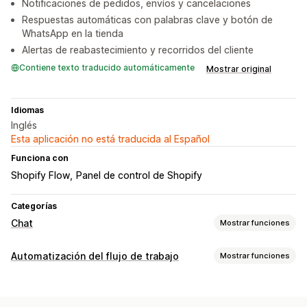
Notificaciones de pedidos, envíos y cancelaciones
Respuestas automáticas con palabras clave y botón de
WhatsApp en la tienda
Alertas de reabastecimiento y recorridos del cliente
Contiene texto traducido automáticamente
Mostrar original
Idiomas
Inglés
Esta aplicación no está traducida al Español
Funciona con
Shopify Flow
Panel de control de Shopify
Categorías
Chat
Mostrar funciones
Mensajería en tiempo real
Automatización del flujo de trabajo
Mostrar funciones
Chatbots de IA
Chat en vivo
Múltiples idiomas
Tareas de automatización
Notificaciones automáticas
Niveles de inventario
Preparación de pedidos