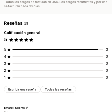
Todos los cargos se facturan en USD. Los cargos recurrentes y por uso
se facturan cada 30 días.
Reseñas
(3)
Calificación general
5
5
3
4
0
3
0
2
0
1
0
Escribir una reseña
Todas las reseñas
Emarati Scents