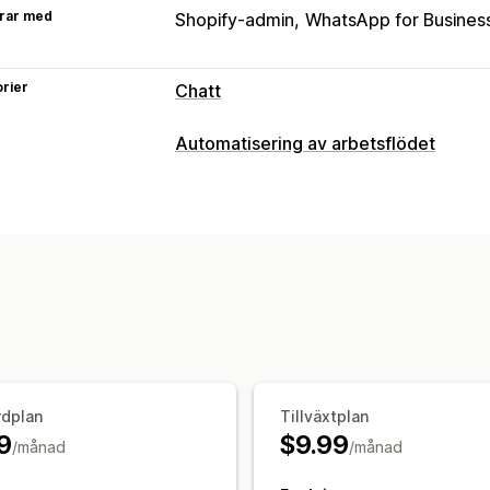
rar med
Shopify-admin
WhatsApp for Busines
rier
Chatt
Meddelanden i realtid
Automatisering av arbetsflödet
AI-chattbot
Livechatt
Push-meddel
Automatiseringsuppgifter
Automatiserade svar
Orderdistribution
Ordertaggar
Orde
Återställning av varukorg
Verifikatio
Anpassning
Granska förfrågningar
Leveransavise
Mallar
Anpassning
Chattflöden
rdplan
Tillväxtplan
9
$9.99
/månad
/månad