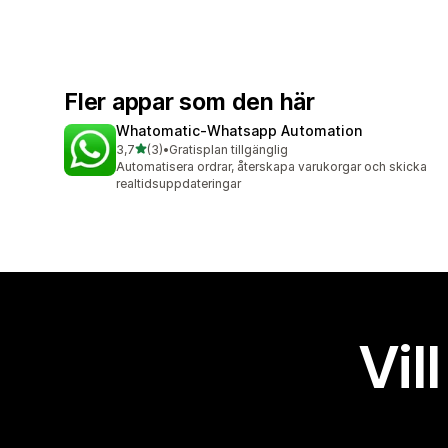
Fler appar som den här
Whatomatic‑Whatsapp Automation
av 5 stjärnor
3,7
(3)
•
Gratisplan tillgänglig
3 recensioner totalt
Automatisera ordrar, återskapa varukorgar och skicka
realtidsuppdateringar
Vil