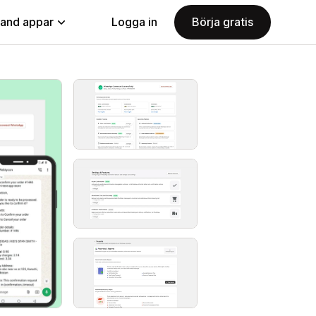
land appar
Logga in
Börja gratis