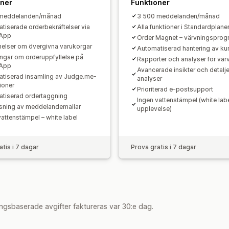
oner
Funktioner
 meddelanden/månad
3 500 meddelanden/månad
tiserade orderbekräftelser via
Alla funktioner i Standardplane
App
Order Magnet – värvningsprog
elser om övergivna varukorgar
Automatiserad hantering av ku
ingar om orderuppfyllelse på
Rapporter och analyser för vär
App
Avancerade insikter och detalj
tiserad insamling av Judge.me-
analyser
ioner
Prioriterad e-postsupport
tiserad ordertaggning
Ingen vattenstämpel (white lab
ning av meddelandemallar
upplevelse)
vattenstämpel – white label
atis i 7 dagar
Prova gratis i 7 dagar
ngsbaserade avgifter faktureras var 30:e dag.