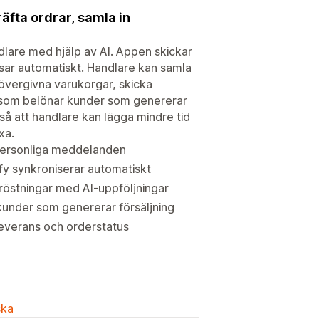
äfta ordrar, samla in
are med hjälp av AI. Appen skickar
sar automatiskt. Handlare kan samla
övergivna varukorgar, skicka
m som belönar kunder som genererar
 så att handlare kan lägga mindre tid
xa.
personliga meddelanden
fy synkroniserar automatiskt
östningar med AI-uppföljningar
kunder som genererar försäljning
leverans och orderstatus
ska