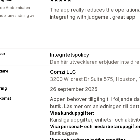
de Arabemiraten
The app really reduces the operationa
der användning av
integrating with judgeme . great app
ser
Integritetspolicy
Den här utvecklaren erbjuder inte dir
klare
Comzi LLC
3200 Wilcrest Dr Suite 575, Houston,
ring
26 september 2025
tkomst
Appen behöver tillgång till följande d
butik. Läs mer om anledningen till det
Visa kunduppgifter:
Känsliga uppgifter, enhets- och aktivi
Visa personal- och medarbetaruppgifter
Butiksägare
Visa och redigera butiksuppgifter: