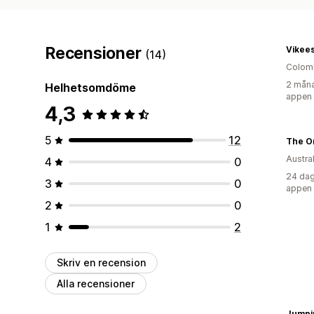
Recensioner
Vikee
(14)
Colom
2 måna
Helhetsomdöme
appen
4,3
5
12
The O
Austra
4
0
24 dag
3
0
appen
2
0
1
2
Skriv en recension
Alla recensioner
Jumpin