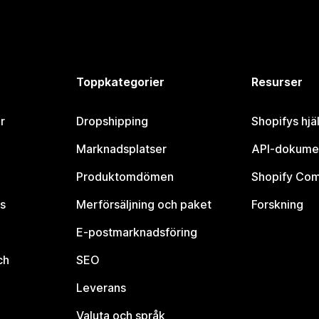
Toppkategorier
Resurser
r
Dropshipping
Shopifys hjä
Marknadsplatser
API-dokume
Produktomdömen
Shopify Co
s
Merförsäljning och paket
Forskning
E-postmarknadsföring
ch
SEO
Leverans
Valuta och språk