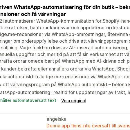
riven WhatsApp-automatisering för din butik – bekr
nsioner och få värvningar
i automatiserar WhatsApp-kommunikation för Shopify-handl
bekräftelser, hanterar kundsvar och uppdaterar orderstatu
dge.me-recensioner via WhatsApp-omröstningar, återvinna 
ringar om orderuppfyllelse och driva ett värvningsprogra
rsäljning. Varje funktion drivs av AI-baserad automatisering,
nuella uppgifter och mer tid på att få sin verksamhet att vä
kräfta ordrar omedelbart på WhatsApp med AI-drivna och 
 kunder bekräfta eller annullera ordrar via WhatsApp, Shopi
mla automatiskt in Judge.me-recensioner via WhatsApp-omr
v ett värvningsprogram på WhatsApp automatiskt – belöna 
tsApp-automatisering i realtid för uppdateringar av frakt, 
ehåller automatöversatt text
Visa original
engelska
Denna app finns inte översatt till sven