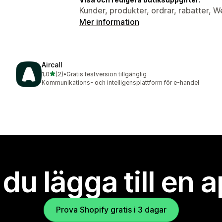
Kunder, produkter, ordrar, rabatter,
Mer information
Aircall
av 5 stjärnor
1,0
(2)
•
Gratis testversion tillgänglig
2 recensioner totalt
Kommunikations- och intelligensplattform för e-handel
l du lägga till en 
Prova Shopify gratis i 3 dagar