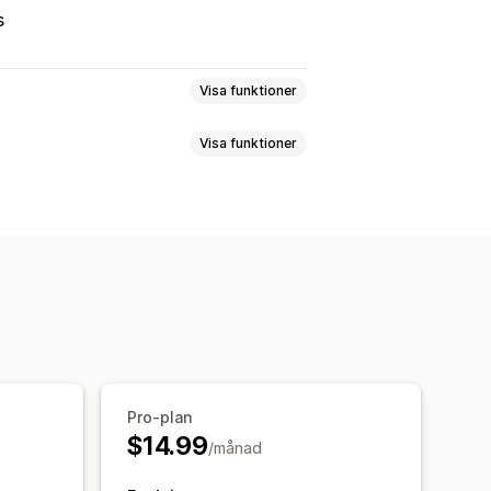
s
Visa funktioner
Visa funktioner
anden
rhantering
n av betalning vid leverans
ringar
Orderuppdateringar
Pro-plan
$14.99
/månad