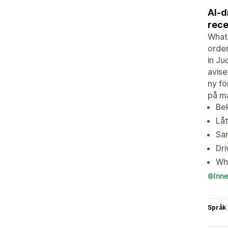
AI-d
rece
WhatZ
order
in Ju
avise
ny fö
på ma
Be
Låt
Sa
Dri
Wha
Inn
Språk