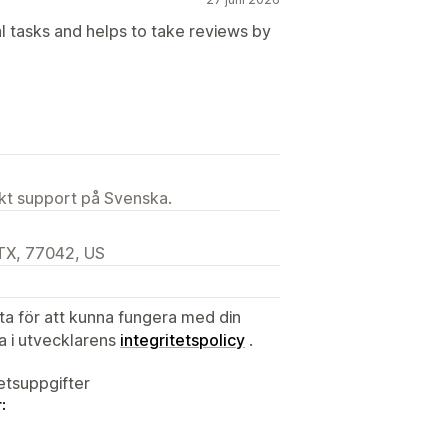
l tasks and helps to take reviews by
ekt support på Svenska.
 TX, 77042, US
ata för att kunna fungera med din
ta i utvecklarens
integritetspolicy
.
tetsuppgifter
: