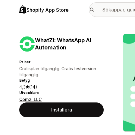
Shopify App Store
Galle
WhatZi: WhatsApp AI
Automation
Priser
Gratisplan tillgänglig. Gratis testversion
tillgänglig.
Betyg
4,3
(14)
Utvecklare
Comzi LLC
Installera