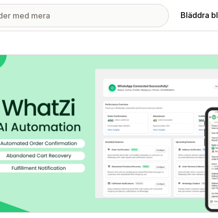
Bläddra b
ri med utvalda bilder