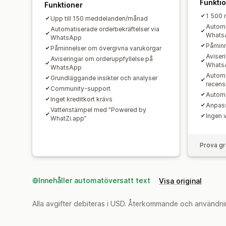
Funkti
Funktioner
1 500
Upp till 150 meddelanden/månad
Automa
Automatiserade orderbekräftelser via
Whats
WhatsApp
Påminn
Påminnelser om övergivna varukorgar
Aviser
Aviseringar om orderuppfyllelse på
Whats
WhatsApp
Automa
Grundläggande insikter och analyser
recens
Community-support
Automa
Inget kreditkort krävs
Anpass
Vattenstämpel med ”Powered by
Ingen 
WhatZi.app”
Prova gr
Innehåller automatöversatt text
Visa original
Alla avgifter debiteras i USD. Återkommande och användni