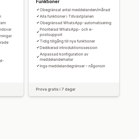
Funktioner
Obegränsat antal meddelanden/månad
n
Alla funktioner i Tillväxtplanen
ram
Obegränsad WhatsApp-automatisering
ndsvar
Prioriterad WhatsApp- och e-
postsupport
vningar
Tidig tillgång till nya funktioner
erade
Dedikerad introduktionssession
Anpassad konfiguration av
meddelandemallar
el-
Inga meddelandegränser – någonsin
Prova gratis i 7 dagar