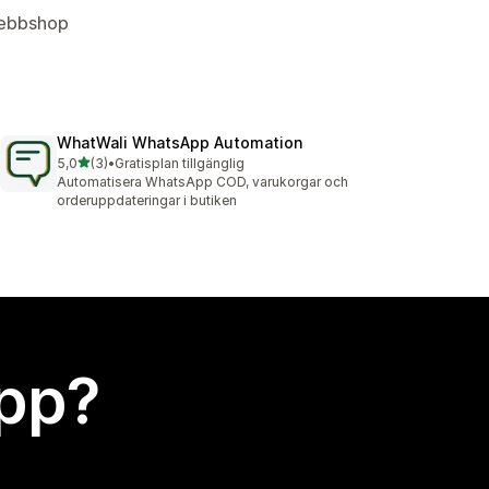
 Webbshop
WhatWali WhatsApp Automation
av 5 stjärnor
5,0
(3)
•
Gratisplan tillgänglig
3 recensioner totalt
Automatisera WhatsApp COD, varukorgar och
orderuppdateringar i butiken
app?