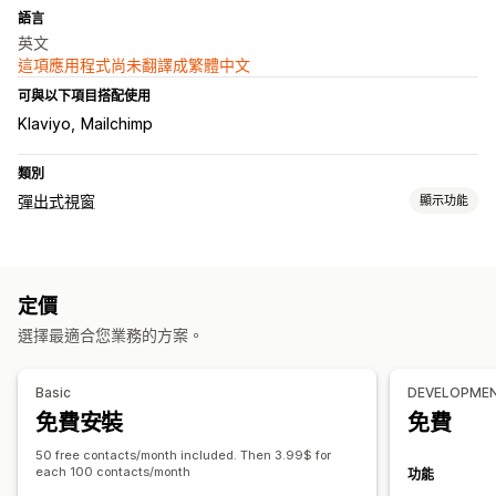
語言
英文
這項應用程式尚未翻譯成繁體中文
可與以下項目搭配使用
Klaviyo
Mailchimp
類別
彈出式視窗
顯示功能
彈出式視窗類型
電子郵件彈出式視窗
簡訊彈出式視窗
定價
管理彈出式視窗
選擇最適合您業務的方案。
電子郵件收集清單
簡訊收集清單
行銷活動
觸發條件與規則
自動化
分析
API 與 Webhook
Basic
DEVELOPME
免費安裝
免費
50 free contacts/month included. Then 3.99$ for
each 100 contacts/month
功能