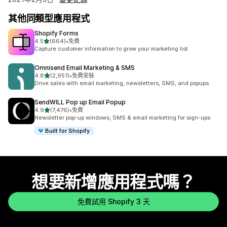
其他同類型應用程式
Shopify Forms
滿分 5 顆星
4.5
(664)
•
免費
共有 664 則評價
Capture customer information to grow your marketing list
Omnisend Email Marketing & SMS
滿分 5 顆星
4.8
(2,951)
•
免費安裝
共有 2951 則評價
Drive sales with email marketing, newsletters, SMS, and popups
SendWILL Pop up Email Popup
滿分 5 顆星
4.9
(7,476)
•
免費
共有 7476 則評價
Newsletter pop-up windows, SMS & email marketing for sign-ups
Built for Shopify
想要新增應用程式嗎？
免費試用 Shopify 3 天