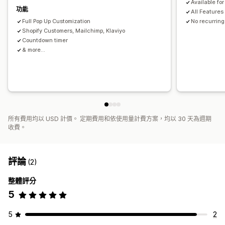
Available fo
功能
All Features
Full Pop Up Customization
No recurrin
Shopify Customers, Mailchimp, Klaviyo
Countdown timer
& more...
所有費用均以 USD 計價。 定期費用和依使用量計費方案，均以 30 天為週期
收費。
評論
(2)
整體評分
5
5
2