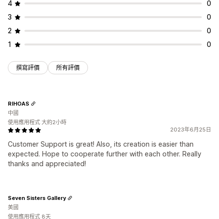
4
0
3
0
2
0
1
0
撰寫評價
所有評價
RIHOAS
中國
使用應用程式 大約2小時
2023年6月25日
Customer Support is great! Also, its creation is easier than
expected. Hope to cooperate further with each other. Really
thanks and appreciated!
Seven Sisters Gallery
美國
使用應用程式 8天