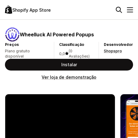
Shopify App Store
Wheelluck AI Powered Popups
Preços
Classificação
Desenvolvedor
Plano gratuito
(0
Shopspro
0,0
disponível
Avaliações)
Instalar
Ver loja de demonstração