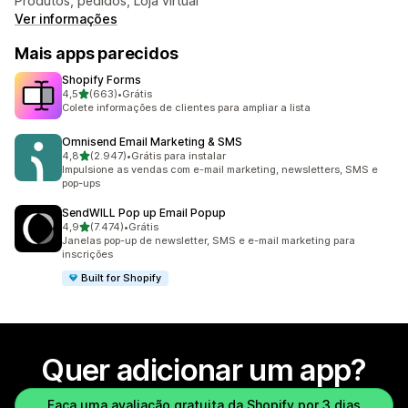
Produtos, pedidos, Loja virtual
Ver informações
Mais apps parecidos
Shopify Forms
de 5 estrelas
4,5
(663)
•
Grátis
663 avaliações ao todo
Colete informações de clientes para ampliar a lista
Omnisend Email Marketing & SMS
de 5 estrelas
4,8
(2.947)
•
Grátis para instalar
2947 avaliações ao todo
Impulsione as vendas com e-mail marketing, newsletters, SMS e
pop-ups
SendWILL Pop up Email Popup
de 5 estrelas
4,9
(7.474)
•
Grátis
7474 avaliações ao todo
Janelas pop-up de newsletter, SMS e e-mail marketing para
inscrições
Built for Shopify
Quer adicionar um app?
Faça uma avaliação gratuita da Shopify por 3 dias