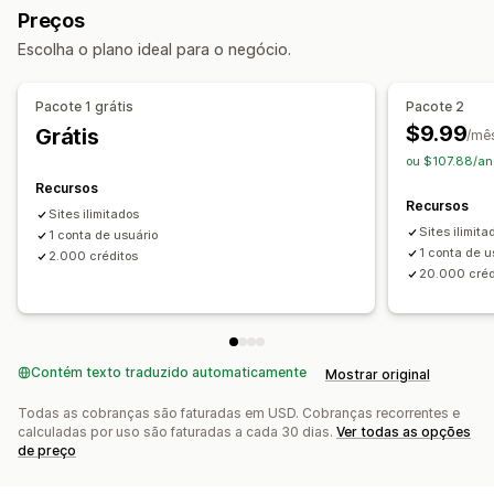
Preços
Promoções
Assinaturas
Campanhas personalizadas
Pop-ups personalizados
Escolha o plano ideal para o negócio.
Gerenciamento de campanhas
Gerenciamento de pop-ups
Ferramenta de edição
Modelos
Localização
Ferramenta de edição
Modelos
Geração por IA
Pacote 1 grátis
Pacote 2
Acionadores e regras
Definição de público-alvo
Campanhas
Acionadores e regras
Relatórios
Análises
$9.99
Grátis
/mê
Relatórios
Análises
ou $107.88/an
Recursos
Recursos
Sites ilimitados
Sites ilimita
1 conta de usuário
1 conta de u
2.000 créditos
20.000 créd
Contém texto traduzido automaticamente
Mostrar original
Todas as cobranças são faturadas em USD. Cobranças recorrentes e
calculadas por uso são faturadas a cada 30 dias.
Ver todas as opções
de preço