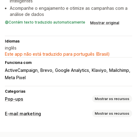
inteligentes
Acompanhe o engajamento e otimize as campanhas com a
análise de dados
Contém texto traduzido automaticamente
Mostrar original
Idiomas
inglês
Este app não está traduzido para português (Brasil)
Funciona com
ActiveCampaign
Brevo
Google Analytics
Klaviyo
Mailchimp
Meta Pixel
Categorias
Pop-ups
Mostrar os recursos
Tipos de pop-ups
E-mail marketing
Mostrar os recursos
Pop-ups de promoções
Pop-ups de e-mail
Tipos de campanhas
Intenção de saída
Descontos
Recompensas
Girar a roda
Pop-ups
Formulários
Descontos
Recompensas
Formulários
Anúncios
Jogos
Pesquisas