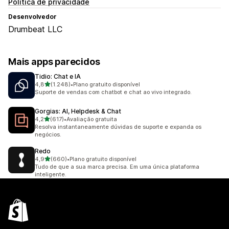
Política de privacidade
Desenvolvedor
Drumbeat LLC
Mais apps parecidos
Tidio: Chat e IA
de 5 estrelas
4,8
(1.248)
•
Plano gratuito disponível
1248 avaliações ao todo
Suporte de vendas com chatbot e chat ao vivo integrado.
Gorgias: AI, Helpdesk & Chat
de 5 estrelas
4,2
(617)
•
Avaliação gratuita
617 avaliações ao todo
Resolva instantaneamente dúvidas de suporte e expanda os
negócios.
Redo
de 5 estrelas
4,9
(660)
•
Plano gratuito disponível
660 avaliações ao todo
Tudo de que a sua marca precisa. Em uma única plataforma
inteligente.