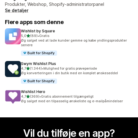
Produkter, Webshop, Shopify-administratorpanel
Se detaljer
Flere apps som denne
Wishlist by Square
ud af 5 stjerner
5,0
(89)
•
Gratis
89 anmeldelser i alt
Øg salget ved at lade kunder gemme og købe yndlingsprodukter
senere
Built for Shopify
Swym Wishlist Plus
ud af 5 stjerner
4,7
(1.344)
•
Mulighed for gratis prøveperiode
1344 anmeldelser i alt
Øg konverteringen i din butik med en komplet ønskeseddel
Built for Shopify
Wishlist Hero
ud af 5 stjerner
4,7
(369)
•
Gratis abonnement tilgængeligt
369 anmeldelser i alt
Øg salget med en tilpasselig ønskeliste og e-mailpåmindelser
Vil du tilføje en app?