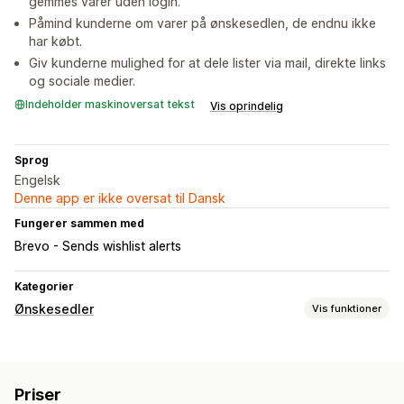
gemmes varer uden login.
Påmind kunderne om varer på ønskesedlen, de endnu ikke
har købt.
Giv kunderne mulighed for at dele lister via mail, direkte links
og sociale medier.
Indeholder maskinoversat tekst
Vis oprindelig
Sprog
Engelsk
Denne app er ikke oversat til Dansk
Fungerer sammen med
Brevo - Sends wishlist alerts
Kategorier
Ønskesedler
Vis funktioner
Listetyper
Tilpasset registrering
Ønskeliste
Registrering i butikken
Priser
Offentlig ønskeseddel
Favoritter
Gæsteønskeseddel