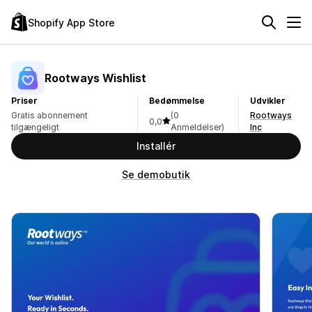
Shopify App Store
Rootways Wishlist
Priser
Bedømmelse
Udvikler
Gratis abonnement
(0
Rootways
0,0
tilgængeligt
Anmeldelser)
Inc
Installér
Se demobutik