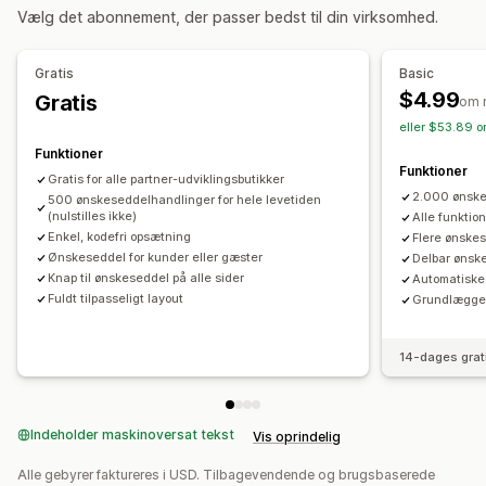
Vælg det abonnement, der passer bedst til din virksomhed.
Listeadministration
Maildeling
Del links
Kontrolpanel
Flere lister
Gratis
Basic
Læg i indkøbskurv
Konverteringsanalyser
$4.99
Gratis
om 
eller $53.89 o
Tilpasning
Funktioner
Tilpasset branding
Tilpassede layouts
Tilpassede ikoner
Funktioner
Gratis for alle partner-udviklingsbutikker
Mailskabeloner
2.000 ønsk
500 ønskeseddelhandlinger for hele levetiden
(nulstilles ikke)
Alle funktio
Enkel, kodefri opsætning
Flere ønske
Ønskeseddel for kunder eller gæster
Delbar ønsk
Knap til ønskeseddel på alle sider
Automatiske
Fuldt tilpasseligt layout
Grundlæggen
14-dages grat
Indeholder maskinoversat tekst
Vis oprindelig
Alle gebyrer faktureres i USD. Tilbagevendende og brugsbaserede