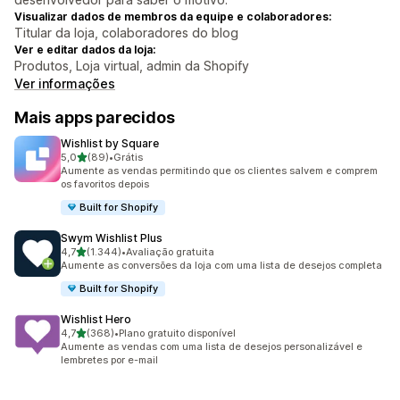
Visualizar dados de membros da equipe e colaboradores:
Titular da loja, colaboradores do blog
Ver e editar dados da loja:
Produtos, Loja virtual, admin da Shopify
Ver informações
Mais apps parecidos
Wishlist by Square
de 5 estrelas
5,0
(89)
•
Grátis
89 avaliações ao todo
Aumente as vendas permitindo que os clientes salvem e comprem
os favoritos depois
Built for Shopify
Swym Wishlist Plus
de 5 estrelas
4,7
(1.344)
•
Avaliação gratuita
1344 avaliações ao todo
Aumente as conversões da loja com uma lista de desejos completa
Built for Shopify
Wishlist Hero
de 5 estrelas
4,7
(368)
•
Plano gratuito disponível
368 avaliações ao todo
Aumente as vendas com uma lista de desejos personalizável e
lembretes por e-mail