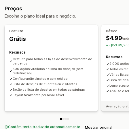
Registro personalizado
Registro de presentes
Preços
Inscrição presencial na loja
Lista de desejos pública
Escolha o plano ideal para o negócio.
Favoritos
Lista de desejos do visitante
Gestão de listas
Gratuito
Básico
Compartilhamento por e-mail
Links de compartilhamento
$4.99
Grátis
/mê
Painel de controle
Várias listas
Adicionar ao carrinho
ou $53.89/ano
Análises de conversões
Recursos
Recursos
Gratuito para todas as lojas de desenvolvimento de
Personalização
parceiros
2.000 ações
Branding personalizado
Layouts automáticos
500 ações vitalícias de lista de desejos (sem
Todos os rec
redefinição)
Várias lista
Ícones personalizados
Modelos de e-mail
Configuração simples e sem código
Lista de des
Lista de desejos de clientes ou visitantes
Lembretes p
Botão da lista de desejos em todas as páginas
Análise e re
Layout totalmente personalizável
Avaliação grat
Contém texto traduzido automaticamente
Mostrar original