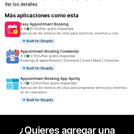
Ver los detalles
Más aplicaciones como esta
Easy Appointment Booking
de 5 estrellas
4.9
(514)
•
Plan gratis disponible
514 reseñas en total
Aplicación de reserva de citas para servicios, eventos y clas
Built for Shopify
Appointment Booking Cowlendar
de 5 estrellas
4.9
(2,151)
•
Plan gratis disponible
2151 reseñas en total
Bookings & appointments | Schedule | Zoom | Meet | Calendar
Built for Shopify
Appointment Booking App Apntly
de 5 estrellas
5.0
(1,540)
•
Plan gratis disponible
1540 reseñas en total
Aplicación de reserva de citas para programar servicios y eventos
en el calendario
Built for Shopify
¿Quieres agregar una