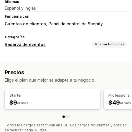
Idiomas
Español y Inglés
Funciona con
Cuentas de clientes
Panel de control de Shopify
Categorías
Reserva de eventos
Mostrar funciones
Tipo de evento
En persona
En línea
Eventos personalizados
Precios
Gestión de reservas
Elige el plan que mejor se adapte a tu negocio.
Calendario
Venta de tickets
Registro de eventos
Sincronización de datos
Actualizaciones en tiempo real
Starter
Professional
Notificaciones de correo electrónico
$9
$49
al mes
al mes
Personalización
Tickets personalizados
Formularios personalizados
Todos los cargos se facturan en USD. Los cargos recurrentes y por uso
Notificaciones personalizadas
se facturan cada 30 días.