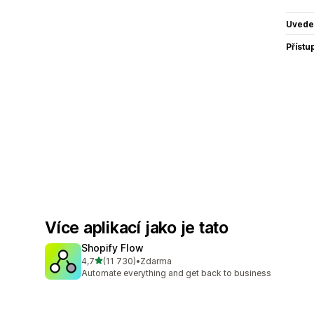
Uvede
Přístu
Více aplikací jako je tato
Shopify Flow
z 5 hvězd
4,7
(11 730)
•
Zdarma
Celkový počet recenzí: 11730
Automate everything and get back to business