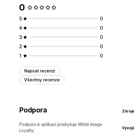
0
5
0
4
0
3
0
2
0
1
0
Napsat recenzi
Všechny recenze
Podpora
Zdroj
Podporu k aplikaci poskytuje White Image
Vývojá
Loyalty.