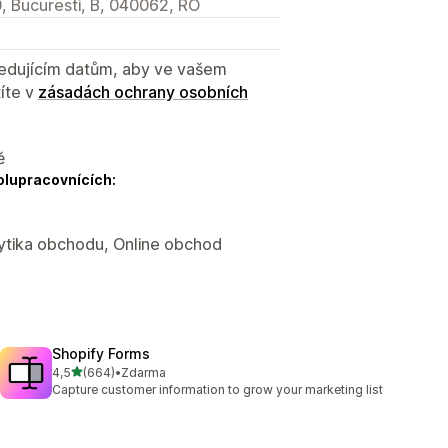
0, Bucuresti, B, 040062, RO
sledujícím datům, aby ve vašem
íte v
zásadách ochrany osobních
ě
olupracovnících:
lytika obchodu, Online obchod
Shopify Forms
z 5 hvězd
4,5
(664)
•
Zdarma
Celkový počet recenzí: 664
Capture customer information to grow your marketing list