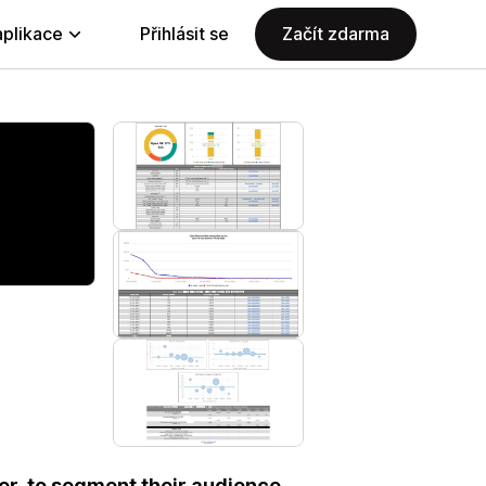
aplikace
Přihlásit se
Začít zdarma
r, to segment their audience