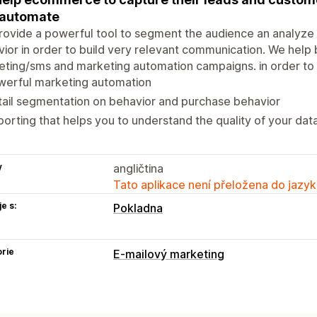
 automate
ovide a powerful tool to segment the audience an analyze a
ior in order to build very relevant communication. We help
ting/sms and marketing automation campaigns. in order to 
werful marketing automation
ail segmentation on behavior and purchase behavior
orting that helps you to understand the quality of your dat
y
angličtina
Tato aplikace není přeložena do jazyk
e s:
Pokladna
rie
E-mailový marketing
Typy kampaní
Novinky
Formuláře
Uvítací e-maily