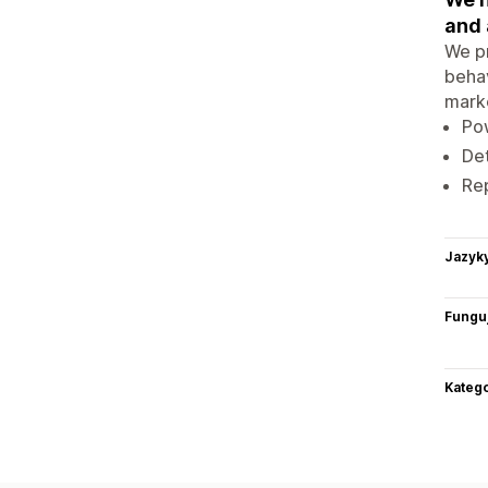
and
We pr
behav
marke
Po
Det
Rep
Jazyk
Funguj
Katego