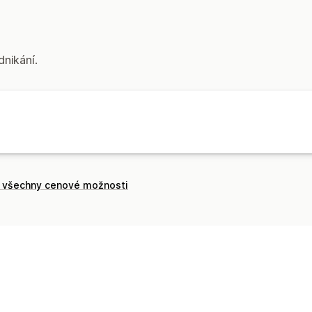
Správa kampaní
Šablony
Segmentace
Označování št
dnikání.
t všechny cenové možnosti