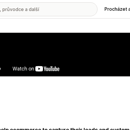
Procházet 
ie propagovaných obrázků
elp ecommerce to capture their leads and custome