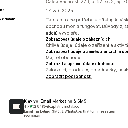
Calea Vacaresti 276, bl 62, sc 3, ap 7
na
17. září 2025
p k datům
Tato aplikace potřebuje přístup k ná
obchodu mohla fungovat. Důvody zjist
údajů
vývojáře.
Zobrazovat údaje o zákaznících:
Citlivé údaje, údaje o zařízení a aktivit
Zobrazovat údaje o zaměstnancích a sp
Majitel obchodu
Zobrazit a upravit údaje obchodu:
Zákazníci, produkty, objednávky, ana
Zobrazit podrobnosti
Klaviyo: Email Marketing & SMS
z 5 hvězd
4,7
(2 948)
•
Bezplatná instalace
Celkový počet recenzí: 2948
Email marketing, SMS, & WhatsApp that turn messages
into sales