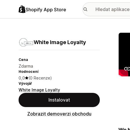
Shopify App Store
Galer
White Image Loyalty
Cena
Zdarma
Hodnocení
0,0
(0 Recenze)
Vývojář
White Image Loyalty
Instalovat
Zobrazit demoverzi obchodu
We h