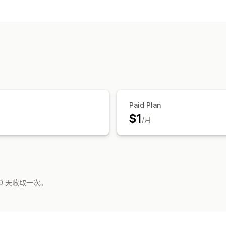
产品自定义
设计工具
自定义模板
产品
家居装饰
墙艺
运输选项
全球发货
实时更新
订单跟踪
Paid Plan
$1
/月
0 天收取一次。