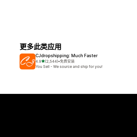
更多此类应用
CJdropshipping: Much Faster
星（满分 5 星）
4.9
(2,544)
•
免费安装
总共 2544 条评论
You Sell - We source and ship for you!