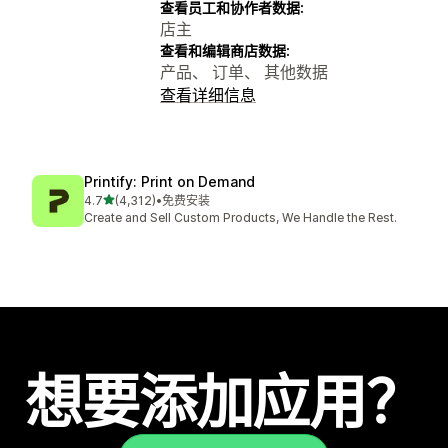
查看员工和协作者数据:
店主
查看和编辑商店数据:
产品、 订单、 其他数据
查看详细信息
Printify: Print on Demand
星（满分 5 星）
4.7
(4,312)
•
免费安装
总共 4312 条评论
Create and Sell Custom Products, We Handle the Rest.
想要添加应用？