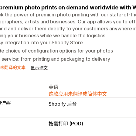
 premium photo prints on demand worldwide with W
k the power of premium photo printing with our state-of-th
graphers, artists and businesses. Our app allows you to effo
d and deliver them directly to your customers anywhere in
ng your business while we handle the logistics.
y integration into your Shopify Store
e choice of configuration options for your photos
l service: from printing and packaging to delivery
未翻译的文本
显示译文
英语
这款应用未翻译成简体中文
下产品：
Shopify 后台
按需打印 (POD)