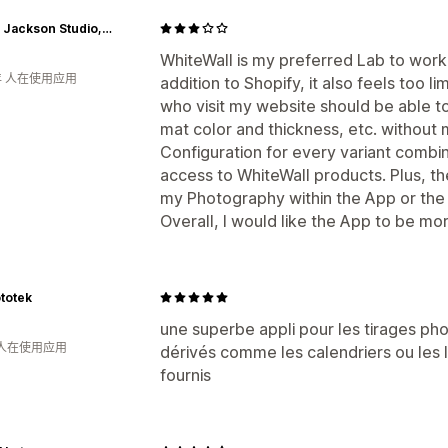
Eric C. Jackson Studio, LLC
WhiteWall is my preferred Lab to work
年 人在使用应用
addition to Shopify, it also feels too l
who visit my website should be able t
mat color and thickness, etc. without
Configuration for every variant combinat
access to WhiteWall products. Plus, th
my Photography within the App or the A
Overall, I would like the App to be mor
totek
une superbe appli pour les tirages pho
 人在使用应用
dérivés comme les calendriers ou les li
fournis