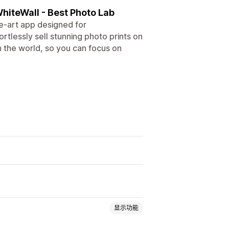
hiteWall - Best Photo Lab
e-art app designed for
rtlessly sell stunning photo prints on
 the world, so you can focus on
显示功能