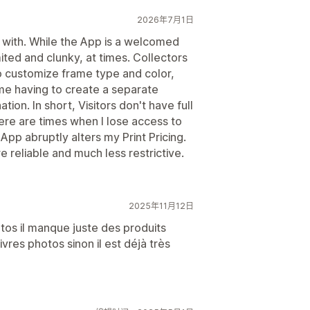
2026年7月1日
 with. While the App is a welcomed
imited and clunky, at times. Collectors
o customize frame type and color,
 me having to create a separate
ion. In short, Visitors don't have full
ere are times when I lose access to
pp abruptly alters my Print Pricing.
e reliable and much less restrictive.
2025年11月12日
tos il manque juste des produits
vres photos sinon il est déjà très