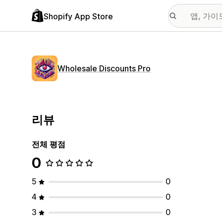
Shopify App Store
Wholesale Discounts Pro
리뷰
전체 평점
0
5
0
4
0
3
0