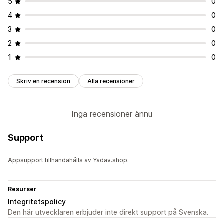
5
0
4
0
3
0
2
0
1
0
Skriv en recension
Alla recensioner
Inga recensioner ännu
Support
Appsupport tillhandahålls av Yadav.shop.
Resurser
Integritetspolicy
Den här utvecklaren erbjuder inte direkt support på Svenska.