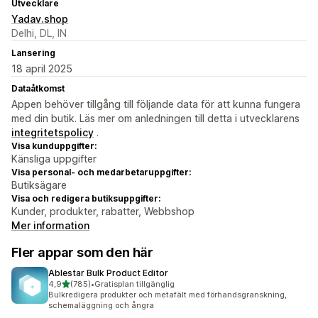
Utvecklare
Yadav.shop
Delhi, DL, IN
Lansering
18 april 2025
Dataåtkomst
Appen behöver tillgång till följande data för att kunna fungera
med din butik. Läs mer om anledningen till detta i utvecklarens
integritetspolicy
.
Visa kunduppgifter:
Känsliga uppgifter
Visa personal- och medarbetaruppgifter:
Butiksägare
Visa och redigera butiksuppgifter:
Kunder, produkter, rabatter, Webbshop
Mer information
Fler appar som den här
Ablestar Bulk Product Editor
av 5 stjärnor
4,9
(785)
•
Gratisplan tillgänglig
785 recensioner totalt
Bulkredigera produkter och metafält med förhandsgranskning,
schemaläggning och ångra