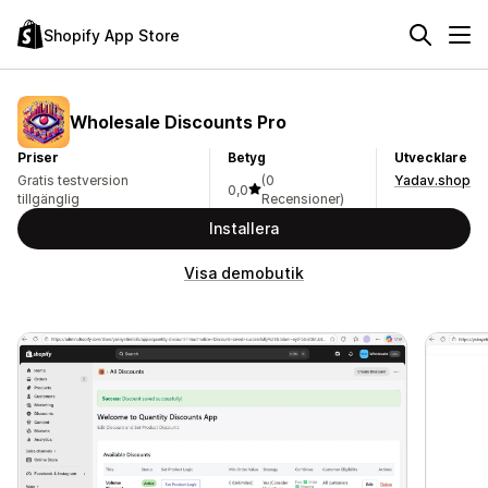
Shopify App Store
Wholesale Discounts Pro
Priser
Betyg
Utvecklare
Gratis testversion
(0
Yadav.shop
0,0
tillgänglig
Recensioner)
Installera
Visa demobutik