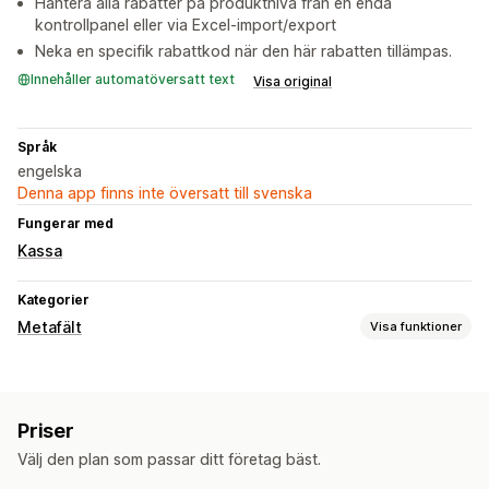
Hantera alla rabatter på produktnivå från en enda
kontrollpanel eller via Excel-import/export
Neka en specifik rabattkod när den här rabatten tillämpas.
Innehåller automatöversatt text
Visa original
Språk
engelska
Denna app finns inte översatt till svenska
Fungerar med
Kassa
Kategorier
Metafält
Visa funktioner
Metafältstyper
Produkter
Priser
Välj den plan som passar ditt företag bäst.