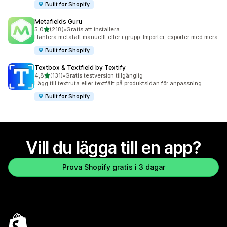
Built for Shopify
Metafields Guru
av 5 stjärnor
5,0
(218)
•
Gratis att installera
218 recensioner totalt
Hantera metafält manuellt eller i grupp. Importer, exporter med mera
Built for Shopify
Textbox & Textfield by Textify
av 5 stjärnor
4,8
(131)
•
Gratis testversion tillgänglig
131 recensioner totalt
Lägg till textruta eller textfält på produktsidan för anpassning
Built for Shopify
Vill du lägga till en app?
Prova Shopify gratis i 3 dagar