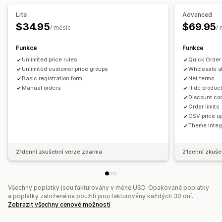
Přihlášení k velkoobchodu
Označování zákazníků
Lite
Advanced
Řízení objednávek
$34.95
$69.95
/ měsíc
/
Objednávkový formulář
Ruční objednávky
Návrhy objednávek
Minima objednávek
Funkce
Funkce
Limity objednávek
Unlimited price rules
Viditelnost produktů
Více měn
Quick Order
Unlimited customer price groups
Wholesale sh
Basic registration form
Net terms
Manual orders
Hide produc
Discount co
Order limits
CSV price u
Theme integ
21denní zkušební verze zdarma
21denní zkuše
Všechny poplatky jsou fakturovány v měně USD. Opakované poplatky
a poplatky založené na použití jsou fakturovány každých 30 dní.
Zobrazit všechny cenové možnosti