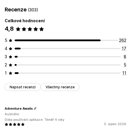
Recenze
(303)
Celkové hodnocení
4,8
5
262
4
17
3
8
2
5
1
11
Napsat recenzi
Všechny recenze
Adventure Awaits
Austrálie
Doba používání aplikace: Téměř 4 roky
5. srpen 2026