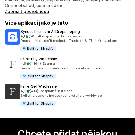
Online obchod, ostatní údaje
Zobrazit podrobnosti
Více aplikací jako je tato
Syncee Premium AI Dropshipping
z 5 hvězd
4,1
(505)
•
K dispozici je bezplatný plán
Celkový počet recenzí: 505
Dropship high-profit products. Trusted US, EU, UK+ suppliers.
Built for Shopify
Faire: Buy Wholesale
z 5 hvězd
4,9
(1 164)
•
Zdarma
Celkový počet recenzí: 1164
Buy wholesale from independent brands worldwide
Built for Shopify
Faire: Sell Wholesale
z 5 hvězd
4,6
(413)
•
Bezplatná instalace
Celkový počet recenzí: 413
Sell wholesale to independent retailers worldwide
Built for Shopify
Chcete přidat nějakou