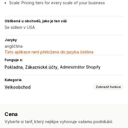
Scale: Pricing tiers for every scale of your business
Oblíbené u obchodů, jako je ten váš
Se sídlem v USA
Jazyky
angličtina
Tato aplikace není přeložena do jazyka čeština
Funguje s:
Pokladna
Zákaznické účty
Administrátor Shopify
Kategorie
Velkoobchod
Zobrazit funkce
Možnosti nacenění
Skupiny zákazníků
Vlastní nacenění
Slevové kódy
Cena
Úrovňové oceňování
Množstevní slevy
Předobjednávky
Vyberte si tarif, který nejlépe vyhovuje vašemu podnikání.
Splatnost
Více měn
Registrační formulář