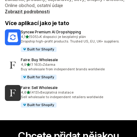
Online obchod, ostatní údaje
Zobrazit podrobnosti
Více aplikací jako je tato
Syncee Premium AI Dropshipping
z 5 hvězd
4,1
(505)
•
K dispozici je bezplatný plán
Celkový počet recenzí: 505
Dropship high-profit products. Trusted US, EU, UK+ suppliers.
Built for Shopify
Faire: Buy Wholesale
z 5 hvězd
4,9
(1 163)
•
Zdarma
Celkový počet recenzí: 1163
Buy wholesale from independent brands worldwide
Built for Shopify
Faire: Sell Wholesale
z 5 hvězd
4,6
(413)
•
Bezplatná instalace
Celkový počet recenzí: 413
Sell wholesale to independent retailers worldwide
Built for Shopify
Chcete přidat nějakou