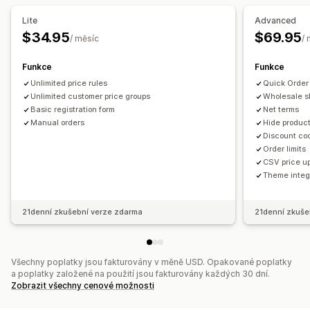
Přihlášení k velkoobchodu
Označování zákazníků
Lite
Advanced
Řízení objednávek
$34.95
$69.95
/ měsíc
/
Objednávkový formulář
Ruční objednávky
Návrhy objednávek
Minima objednávek
Funkce
Funkce
Limity objednávek
Unlimited price rules
Viditelnost produktů
Více měn
Quick Order
Unlimited customer price groups
Wholesale sh
Basic registration form
Net terms
Manual orders
Hide produc
Discount co
Order limits
CSV price u
Theme integ
21denní zkušební verze zdarma
21denní zkuše
Všechny poplatky jsou fakturovány v měně USD. Opakované poplatky
a poplatky založené na použití jsou fakturovány každých 30 dní.
Zobrazit všechny cenové možnosti