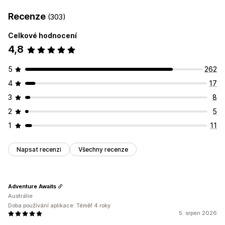
Recenze
(303)
Celkové hodnocení
4,8
5
262
4
17
3
8
2
5
1
11
Napsat recenzi
Všechny recenze
Adventure Awaits
Austrálie
Doba používání aplikace: Téměř 4 roky
5. srpen 2026