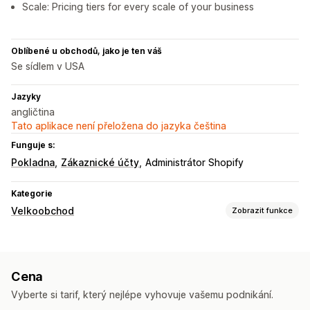
Scale: Pricing tiers for every scale of your business
Oblíbené u obchodů, jako je ten váš
Se sídlem v USA
Jazyky
angličtina
Tato aplikace není přeložena do jazyka čeština
Funguje s:
Pokladna
Zákaznické účty
Administrátor Shopify
Kategorie
Velkoobchod
Zobrazit funkce
Možnosti nacenění
Skupiny zákazníků
Vlastní nacenění
Slevové kódy
Cena
Úrovňové oceňování
Množstevní slevy
Předobjednávky
Vyberte si tarif, který nejlépe vyhovuje vašemu podnikání.
Splatnost
Více měn
Registrační formulář