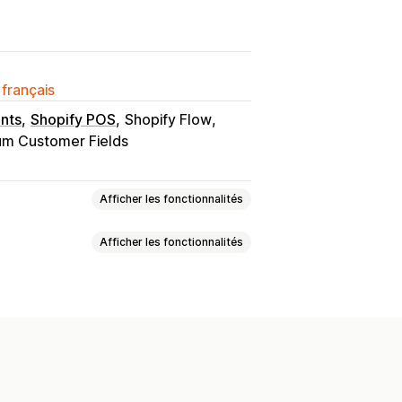
 français
nts
Shopify POS
Shopify Flow
um Customer Fields
Afficher les fonctionnalités
Afficher les fonctionnalités
onnalisée
Tarification échelonnée
Verrouillage du prix
t masquer
Devises multiples
 paiement
Devises multiples
 client
Notifications par e-mail
 manuelles