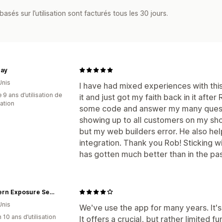
asés sur l’utilisation sont facturés tous les 30 jours.
Day
Unis
I have had mixed experiences with thi
 9 ans d’utilisation de
it and just got my faith back in it aft
cation
some code and answer my many quest
showing up to all customers on my shop
but my web builders error. He also hel
integration. Thank you Rob! Sticking 
has gotten much better than in the pas
Southern Exposure Seed Exchange - Wholesale
Unis
We've use the app for many years. It's
 10 ans d’utilisation
It offers a crucial, but rather limited f