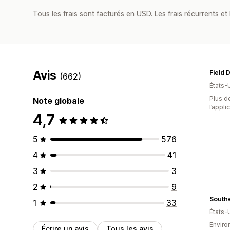
Tous les frais sont facturés en USD. Les frais récurrents et b
Avis
Field 
(662)
États-
Plus de
Note globale
l’appli
4,7
5
576
4
41
3
3
2
9
1
33
États-
Environ
Écrire un avis
Tous les avis