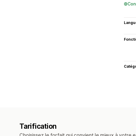
Con
Langu
Fonct
Catég
Tarification
Choisissez le forfait qui convient le mieux à votre e