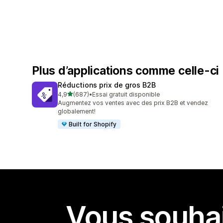
Plus d’applications comme celle-ci
Réductions prix de gros B2B
étoile(s) sur 5
4,9
(687)
•
Essai gratuit disponible
687 avis au total
Augmentez vos ventes avec des prix B2B et vendez
globalement!
Built for Shopify
Vous souhai