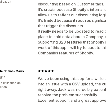
plication
discounting based on Customer tags.
It's crucial because Shopify's internal 
allow us to reflect our discounting log
It's limited because it requires signif
that trigger the discounts.
It really needs to be updated to read
place to hold data about a Company, a
Supporting B2B features that Shopify in
work of this app. I will try to update 
Companies features of Shopify.
Eastside Chains- Maulkorbberatung & Maulkorbmodifizierung
agne
We've been using this app for a while 
d’utilisation de
into an issue with a CSV upload, the
cation
right away. Jack was incredibly patie
resolve the problem successfully.
Excellent support and a great app ov