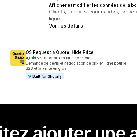
Afficher et modifier les données de la bo
Clients, produits, commandes, réducti
ligne
Voir les détails
QS Request a Quote, Hide Price
étoile(s) sur 5
4,8
(678)
•
Forfait gratuit disponible
678 avis au total
Demande de devis et négociation de prix en ligne pour le
B2B et la vente en gros
Built for Shopify
tez ajouter une a