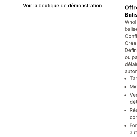
Voir la boutique de démonstration
Offr
Bali
Whole
balis
Confi
Créez
Défin
ou pa
délai
autom
Tar
Min
Ver
dét
Réd
co
For
aut