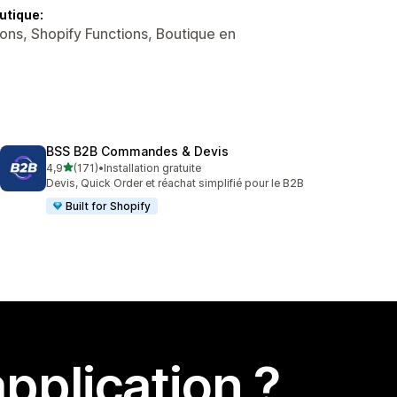
utique:
ons, Shopify Functions, Boutique en
BSS B2B Commandes & Devis
étoile(s) sur 5
4,9
(171)
•
Installation gratuite
171 avis au total
Devis, Quick Order et réachat simplifié pour le B2B
Built for Shopify
pplication ?