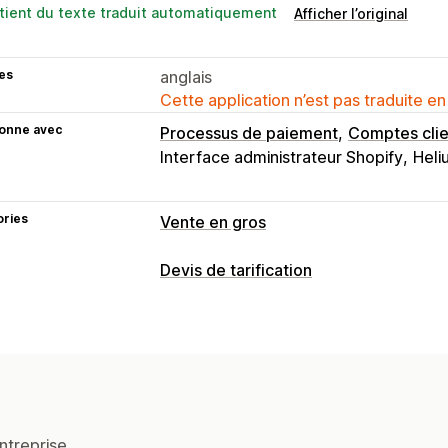
tient du texte traduit automatiquement
Afficher l’original
es
anglais
Cette application n’est pas traduite en
ionne avec
Processus de paiement
Comptes clie
Interface administrateur Shopify
Heli
ories
Vente en gros
Options de tarification
Devis de tarification
Groupes de clients
Tarification pers
Règles de tarification
Réductions en fonction de la quantité
Connexion à la tarification
Afficher e
Importation de tarification
Délais de
Connexion pour prix en gros
Balisage
Notifications
Réponses automatiques aux e-mails
Gestion des commandes
ntreprise.
Formulaire de commande
Commandes