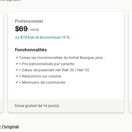
Commandes provisoires
Minimums 
Visibilité du produit
Devises multiple
Professionnel
$69
/ mois
ou $744/an et économisez 10 %
Fonctionnalités
Toutes les fonctionnalités du forfait Basique, plus :
+ Prix personnalisés par variante
+ Délais de paiement net (Net 30 / Net 15)
+ Réductions sur volume
+ Minimums de commande
Essai gratuit de 14 jour(s)
 l’original