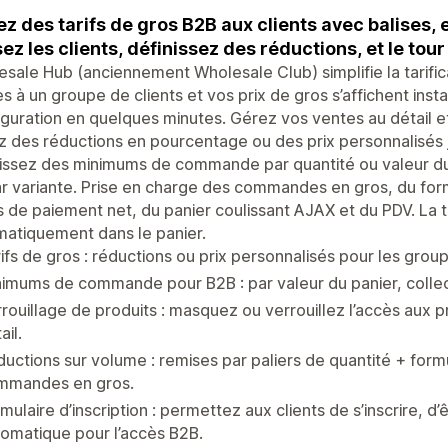
ez des tarifs de gros B2B aux clients avec balises, e
sez les clients, définissez des réductions, et le tour
sale Hub (anciennement Wholesale Club) simplifie la tarific
es à un groupe de clients et vos prix de gros s’affichent ins
guration en quelques minutes. Gérez vos ventes au détail e
 des réductions en pourcentage ou des prix personnalisés j
issez des minimums de commande par quantité ou valeur du p
r variante. Prise en charge des commandes en gros, du fo
s de paiement net, du panier coulissant AJAX et du PDV. La ta
atiquement dans le panier.
ifs de gros : réductions ou prix personnalisés pour les grou
imums de commande pour B2B : par valeur du panier, collect
rouillage de produits : masquez ou verrouillez l’accès aux p
ail.
uctions sur volume : remises par paliers de quantité + fo
mmandes en gros.
mulaire d’inscription : permettez aux clients de s’inscrire, d
omatique pour l’accès B2B.