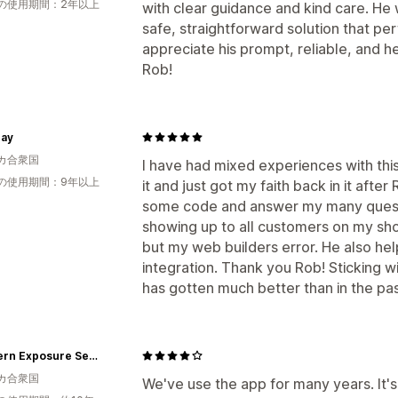
の使用期間：2年以上
with clear guidance and kind care. H
safe, straightforward solution that pe
appreciate his prompt, reliable, and 
Rob!
Day
カ合衆国
I have had mixed experiences with thi
の使用期間：9年以上
it and just got my faith back in it aft
some code and answer my many quest
showing up to all customers on my shop
but my web builders error. He also hel
integration. Thank you Rob! Sticking 
has gotten much better than in the pas
Southern Exposure Seed Exchange - Wholesale
カ合衆国
We've use the app for many years. It's