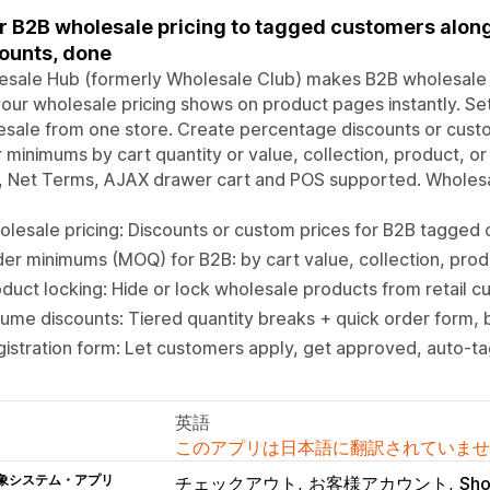
r B2B wholesale pricing to tagged customers along
ounts, done
sale Hub (formerly Wholesale Club) makes B2B wholesale p
our wholesale pricing shows on product pages instantly. Set 
sale from one store. Create percentage discounts or custo
 minimums by cart quantity or value, collection, product, or
 Net Terms, AJAX drawer cart and POS supported. Wholesale
lesale pricing: Discounts or custom prices for B2B tagged
er minimums (MOQ) for B2B: by cart value, collection, produ
duct locking: Hide or lock wholesale products from retail c
ume discounts: Tiered quantity breaks + quick order form, b
istration form: Let customers apply, get approved, auto-ta
英語
このアプリは日本語に翻訳されていませ
象システム・アプリ
チェックアウト
お客様アカウント
Sho