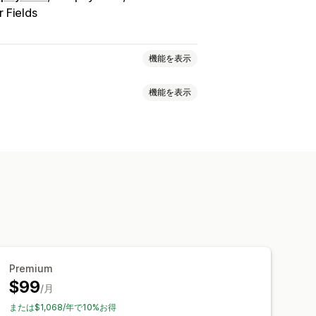
 Fields
機能を表示
機能を表示
価格設定
ボリュームディスカウント
条件
複数通貨
卸売ログイン
小注文数/額
注文制限
商品の可視性
Premium
$99
/月
または$1,068/年で10%お得