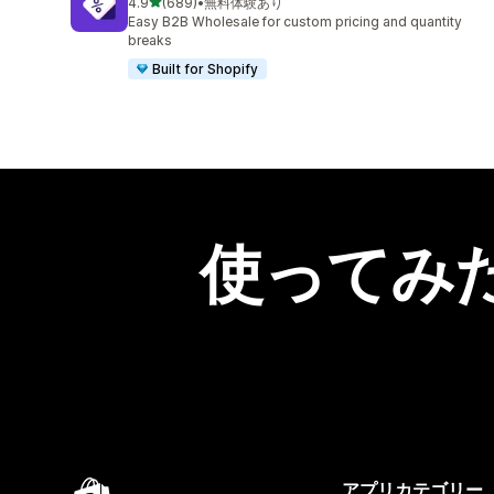
5つ星中
4.9
(689)
•
無料体験あり
合計レビュー数：689件
Easy B2B Wholesale for custom pricing and quantity
breaks
Built for Shopify
使ってみ
アプリカテゴリー