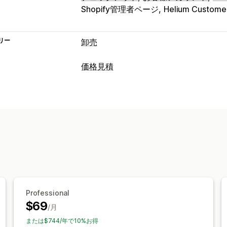
Shopify管理者ページ
Helium Customer
リー
卸売
価格設定オプション
価格見積
顧客グループ
カスタム価格
段階的な
価格ルール
価格の固定
価格設定のインポート
諸
価格ログイン
表示と非表示
複数通貨
顧客のタグ付け
通知
注文管理
自動メール応答
メール通知
注文フォーム
手動注文
下書き注文
最
複数通貨
Professional
$69
/月
または$744/年で10%お得