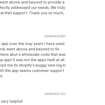
e went above and beyond to provide a
rfectly addressed our needs. We truly
heartfelt support. Thank you so much,
2026年6月19日
s app over the may years I have used
er Rob went above and beyond to fix
ions abut a wholesale code that was
 app! It was not the apps fault at all
ped me fix shopify's buggy new log in
with this app seems customer support
t.
2026年6月15日
 very helpful!