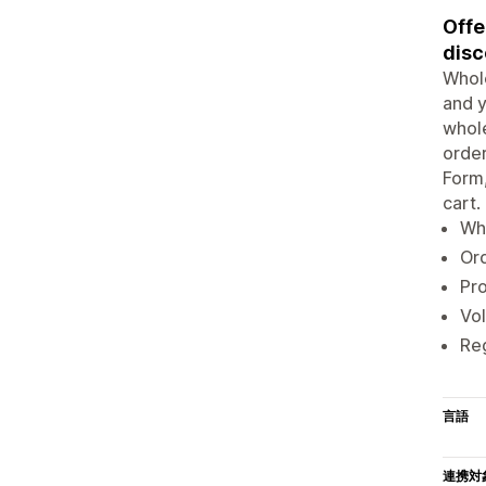
Offe
disc
Whole
and y
whole
order
Form,
cart.
Who
Ord
Pro
Vol
Reg
言語
連携対