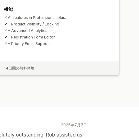
機能
All features in Professional, plus:
+ Product Visibility / Locking
+ Advanced Analytics
+ Registration Form Editor
+ Priority Email Support
14日間の無料体験
2026年7月7日
lutely outstanding! Rob assisted us