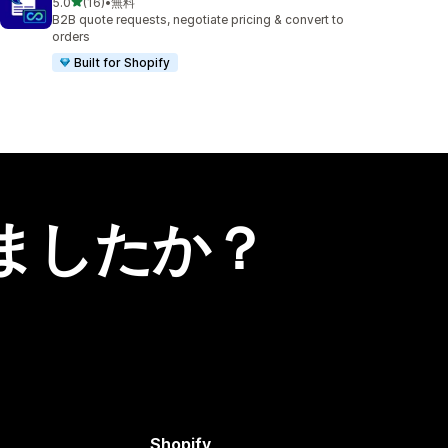
5つ星中
5.0
(16)
•
無料
合計レビュー数：16件
B2B quote requests, negotiate pricing & convert to
orders
Built for Shopify
ましたか？
Shopify