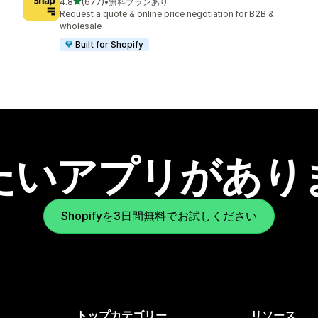
5つ星中
4.8
(677)
•
無料プランあり
合計レビュー数：677件
Request a quote & online price negotiation for B2B &
wholesale
Built for Shopify
たいアプリがあり
Shopifyを3日間無料でお試しください
トップカテゴリー
リソース