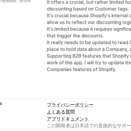
の使用期間：約10年
It offers a crucial, but rather limited f
discounting based on Customer tags.
It's crucial because Shopify's internal 
allow us to reflect our discounting log
It's limited because it requires signif
that trigger the discounts.
It really needs to be updated to read
place to hold data about a Company, a
Supporting B2B features that Shopify in
work of this app. I will try to update 
Companies features of Shopify.
ス
プライバシーポリシー
よくある質問
アプリドキュメント
この開発者は日本語での直接的なサポー