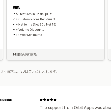
機能
All features in Basic, plus:
+ Custom Prices Per Variant
+ Net terms (Net 30 / Net 15)
+ Volume Discounts
+ Order Minimums
14日間の無料体験
基づく請求は、30日ごとに行われます。
a Socks
The support from Orbit Apps was abso