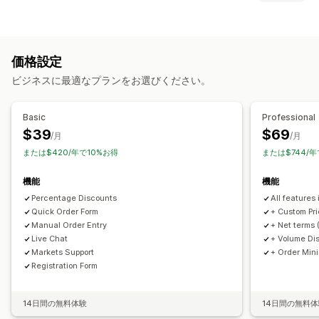
顧客グループ
カスタム価格
段階的な価格設定
価格ルール
ボリュームディスカウント
価格の固定
価格設定のインポート
価格ログイン
表示と非表示
複数通貨
諸条件
複数通貨
卸売ログイン
顧客のタグ付け
価格設定
通知
注文管理
ビジネスに最適なプランをお選びください。
自動メール応答
メール通知
注文フォーム
手動注文
下書き注文
最小注文数/額
注文制限
商品の可視性
複数通貨
Basic
Professional
$39
$69
/月
/月
または$420/年で10%お得
または$744/年
機能
機能
Percentage Discounts
All features 
Quick Order Form
+ Custom Pri
Manual Order Entry
+ Net terms 
Live Chat
+ Volume Di
Markets Support
+ Order Min
Registration Form
14日間の無料体験
14日間の無料