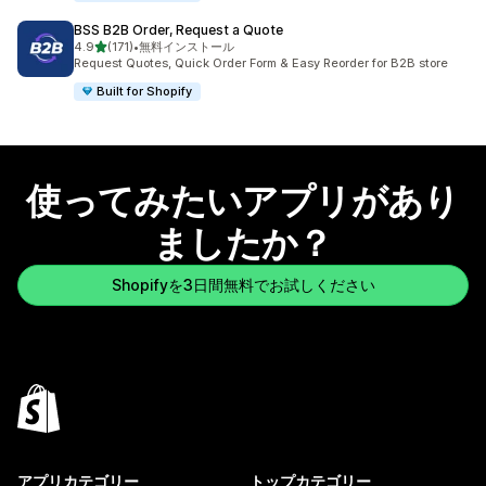
BSS B2B Order, Request a Quote
5つ星中
4.9
(171)
•
無料インストール
合計レビュー数：171件
Request Quotes, Quick Order Form & Easy Reorder for B2B store
Built for Shopify
使ってみたいアプリがあり
ましたか？
Shopifyを3日間無料でお試しください
アプリカテゴリー
トップカテゴリー