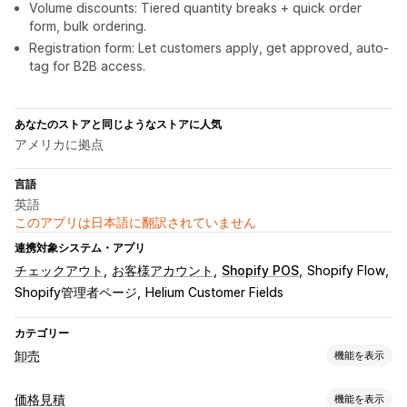
Volume discounts: Tiered quantity breaks + quick order
form, bulk ordering.
Registration form: Let customers apply, get approved, auto-
tag for B2B access.
あなたのストアと同じようなストアに人気
アメリカに拠点
言語
英語
このアプリは日本語に翻訳されていません
連携対象システム・アプリ
チェックアウト
お客様アカウント
Shopify POS
Shopify Flow
Shopify管理者ページ
Helium Customer Fields
カテゴリー
卸売
機能を表示
価格設定オプション
価格見積
機能を表示