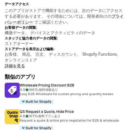
データアクセス
このアプリがストアで機能するためには、次のデータにアクセス
する必要があります。 その理由については、開発者向けの
プライ
バシーポリシー
でご確認ください。
お客様データの閲覧:
機微データ、 デバイスとアクティビティのデータ
スタッフと協力者のデータの閲覧:
ストアオーナー
ストアデータを表示および編集:
お客様、 商品、 注文、 ディスカウント、 Shopify Functions、
オンラインストア
詳細を見る
類似のアプリ
Wholesale Pricing Discount B2B
5つ星中
4.9
(687)
•
無料体験あり
合計レビュー数：687件
Easy B2B Wholesale for custom pricing and quantity breaks
Built for Shopify
QS Request a Quote, Hide Price
5つ星中
4.8
(677)
•
無料プランあり
合計レビュー数：677件
Request a quote & online price negotiation for B2B & wholesale
Built for Shopify