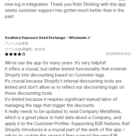
new log in integration. Thank you Rob! Sticking with this app
seems customer support has gotten much better than in the
past.
Southern Exposure Seed Exchange - Wholesale
アメリカ合衆国
アプリの使用期間：約10年
2026年6月15日
We've use the app for many years. It's very helpful!
It offers a crucial, but rather limited functionality that extends
Shopify into discounting based on Customer tags.
It's crucial because Shopify's internal discounting tools are
limited and don't allow us to reflect our discounting logic on
those discounting tools.
It's limited because it requires significant manual labor of
managing the tags that trigger the discounts.
It really needs to be updated to read Company Metafields,
which is a great place to hold data about a Company, and
apply it to the Customer Profiles. Supporting B2B features that
Shopify introduces is a crucial part of the work of this app. I
will try to update this review if they support the new B2B