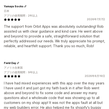
Yamaya Socks
日本
アプリの使用期間：2年以上
2026年7月7日
The support from Orbit Apps was absolutely outstanding! Rob
assisted us with clear guidance and kind care. He went above
and beyond to provide a safe, straightforward solution that
perfectly addressed our needs. We truly appreciate his prompt,
reliable, and heartfelt support. Thank you so much, Rob!
Field Day
アメリカ合衆国
アプリの使用期間：9年以上
2026年6月19日
I have had mixed experiences with this app over the may years
I have used it and just got my faith back in it after Rob went
above and beyond to fix some code and answer my many
questions abut a wholesale code that was showing up to all
customers on my shop app! It was not the apps fault at all but
my web builders error. He also helped me fix shopify's buggy