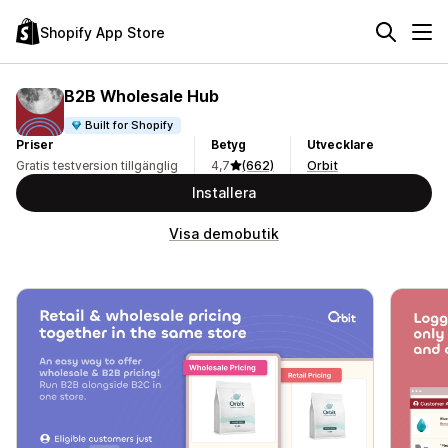
Shopify App Store
B2B Wholesale Hub
Built for Shopify
Priser
Betyg
Utvecklare
Gratis testversion tillgänglig
4,7
(662)
Orbit
Installera
Visa demobutik