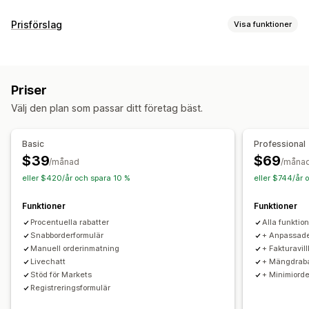
Prisalternativ
Prisförslag
Visa funktioner
Kundgrupper
Anpassad prissättning
Prissättningsregler
Kvantitetsbaserade priser
Volymrabatter
Prislåsning
Inloggning för pris
Visa och dölj
Flera valutor
Prisimport
Betalningsvillkor
Flera valutor
Priser
Inloggning för grosshandel
Kundtaggning
Aviseringar
Välj den plan som passar ditt företag bäst.
Automatiserade e-postsvar
E-postaviseringar
Orderhantering
Orderformulär
Manuella ordrar
Orderutkast
Minimiorder
Basic
Professional
Ordergränser
Produktsynlighet
Flera valutor
$39
$69
/månad
/måna
eller $420/år och spara 10 %
eller $744/år 
Funktioner
Funktioner
Procentuella rabatter
Alla funktion
Snabborderformulär
+ Anpassade 
Manuell orderinmatning
+ Fakturavil
Livechatt
+ Mängdraba
Stöd för Markets
+ Minimiorde
Registreringsformulär