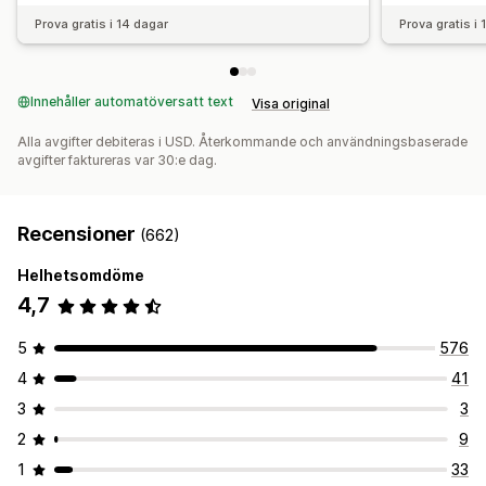
Prova gratis i 14 dagar
Prova gratis i
Innehåller automatöversatt text
Visa original
Alla avgifter debiteras i USD. Återkommande och användningsbaserade
avgifter faktureras var 30:e dag.
Recensioner
(662)
Helhetsomdöme
4,7
5
576
4
41
3
3
2
9
1
33