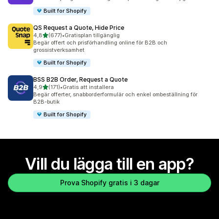
Built for Shopify
QS Request a Quote, Hide Price
av 5 stjärnor
4,8
(677)
•
Gratisplan tillgänglig
677 recensioner totalt
Begär offert och prisförhandling online för B2B och
grossistverksamhet
Built for Shopify
BSS B2B Order, Request a Quote
av 5 stjärnor
4,9
(171)
•
Gratis att installera
171 recensioner totalt
Begär offerter, snabborderformulär och enkel ombeställning för
B2B-butik
Built for Shopify
Vill du lägga till en app?
Prova Shopify gratis i 3 dagar