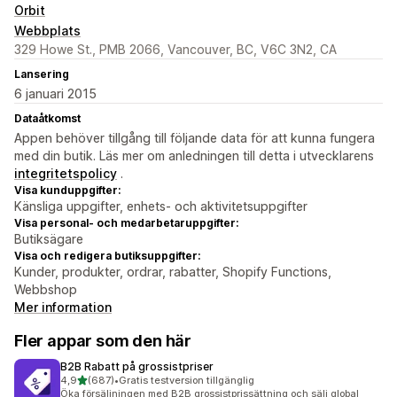
Orbit
Webbplats
329 Howe St., PMB 2066, Vancouver, BC, V6C 3N2, CA
Lansering
6 januari 2015
Dataåtkomst
Appen behöver tillgång till följande data för att kunna fungera
med din butik. Läs mer om anledningen till detta i utvecklarens
integritetspolicy
.
Visa kunduppgifter:
Känsliga uppgifter, enhets- och aktivitetsuppgifter
Visa personal- och medarbetaruppgifter:
Butiksägare
Visa och redigera butiksuppgifter:
Kunder, produkter, ordrar, rabatter, Shopify Functions,
Webbshop
Mer information
Fler appar som den här
B2B Rabatt på grossistpriser
av 5 stjärnor
4,9
(687)
•
Gratis testversion tillgänglig
687 recensioner totalt
Öka försäljningen med B2B grossistprissättning och sälj global