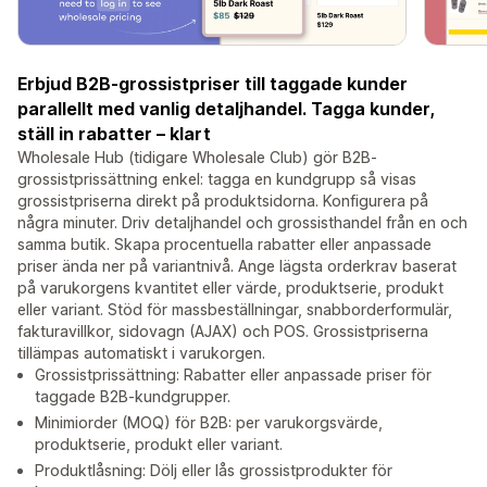
Erbjud B2B-grossistpriser till taggade kunder
parallellt med vanlig detaljhandel. Tagga kunder,
ställ in rabatter – klart
Wholesale Hub (tidigare Wholesale Club) gör B2B-
grossistprissättning enkel: tagga en kundgrupp så visas
grossistpriserna direkt på produktsidorna. Konfigurera på
några minuter. Driv detaljhandel och grossisthandel från en och
samma butik. Skapa procentuella rabatter eller anpassade
priser ända ner på variantnivå. Ange lägsta orderkrav baserat
på varukorgens kvantitet eller värde, produktserie, produkt
eller variant. Stöd för massbeställningar, snabborderformulär,
fakturavillkor, sidovagn (AJAX) och POS. Grossistpriserna
tillämpas automatiskt i varukorgen.
Grossistprissättning: Rabatter eller anpassade priser för
taggade B2B-kundgrupper.
Minimiorder (MOQ) för B2B: per varukorgsvärde,
produktserie, produkt eller variant.
Produktlåsning: Dölj eller lås grossistprodukter för