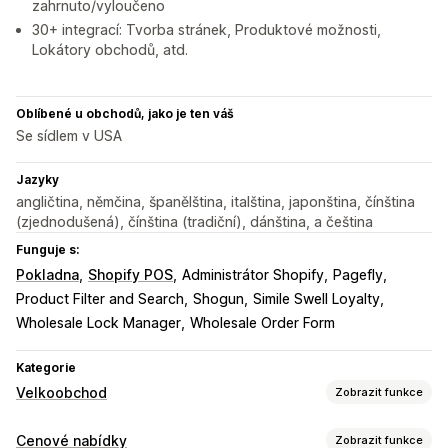
zahrnuto/vyloučeno
30+ integrací: Tvorba stránek, Produktové možnosti,
Lokátory obchodů, atd.
Oblíbené u obchodů, jako je ten váš
Se sídlem v USA
Jazyky
angličtina, němčina, španělština, italština, japonština, čínština
(zjednodušená), čínština (tradiční), dánština, a čeština
Funguje s:
Pokladna
Shopify POS
Administrátor Shopify
Pagefly
Product Filter and Search
Shogun
Simile Swell Loyalty
Wholesale Lock Manager
Wholesale Order Form
Kategorie
Velkoobchod
Zobrazit funkce
Možnosti nacenění
Cenové nabídky
Zobrazit funkce