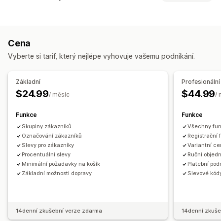
Skupiny zákazníků
Vlastní nacenění
Slevové kódy
Pravidla nacenění
Úrovňové oceňování
Množstevní slevy
Import nacenění
Přihlášení k cenám
Automatické schválení
Více měn
Daňové výjimky
Splatnost
Platební metody
Více měn
Cena
Registrační formulář
Přihlášení k velkoobchodu
Notifikace
Vyberte si tarif, který nejlépe vyhovuje vašemu podnikání.
Označování zákazníků
Upozornění správce
E-mailová oznámení
Řízení objednávek
Základní
Profesionální
Hromadné zpracování
Ruční objednávky
$24.99
$44.99
/ měsíc
/
Návrhy objednávek
Minima objednávek
Funkce
Funkce
Limity objednávek
Možnosti dopravy
Stav objednávky
Skupiny zákazníků
Všechny fu
Více měn
Přístup přes API
Označování zákazníků
Registrační 
Synchronizace skladových zásob
Stav skladových zásob
Slevy pro zákazníky
Variantní c
Import a export
Procentuální slevy
Ruční objed
Minimální požadavky na košík
Platební po
Základní možnosti dopravy
Slevové kód
14denní zkušební verze zdarma
14denní zkuše