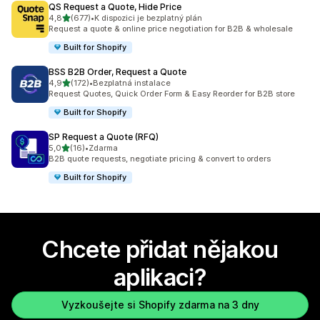
QS Request a Quote, Hide Price
z 5 hvězd
4,8
(677)
•
K dispozici je bezplatný plán
Celkový počet recenzí: 677
Request a quote & online price negotiation for B2B & wholesale
Built for Shopify
BSS B2B Order, Request a Quote
z 5 hvězd
4,9
(172)
•
Bezplatná instalace
Celkový počet recenzí: 172
Request Quotes, Quick Order Form & Easy Reorder for B2B store
Built for Shopify
SP Request a Quote (RFQ)
z 5 hvězd
5,0
(16)
•
Zdarma
Celkový počet recenzí: 16
B2B quote requests, negotiate pricing & convert to orders
Built for Shopify
Chcete přidat nějakou
aplikaci?
Vyzkoušejte si Shopify zdarma na 3 dny