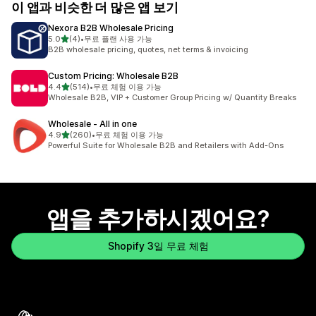
이 앱과 비슷한 더 많은 앱 보기
Nexora B2B Wholesale Pricing
별 5개 중
5.0
(4)
•
무료 플랜 사용 가능
총 리뷰 4개
B2B wholesale pricing, quotes, net terms & invoicing
Custom Pricing: Wholesale B2B
별 5개 중
4.4
(514)
•
무료 체험 이용 가능
총 리뷰 514개
Wholesale B2B, VIP + Customer Group Pricing w/ Quantity Breaks
Wholesale ‑ All in one
별 5개 중
4.9
(260)
•
무료 체험 이용 가능
총 리뷰 260개
Powerful Suite for Wholesale B2B and Retailers with Add-Ons
앱을 추가하시겠어요?
Shopify 3일 무료 체험