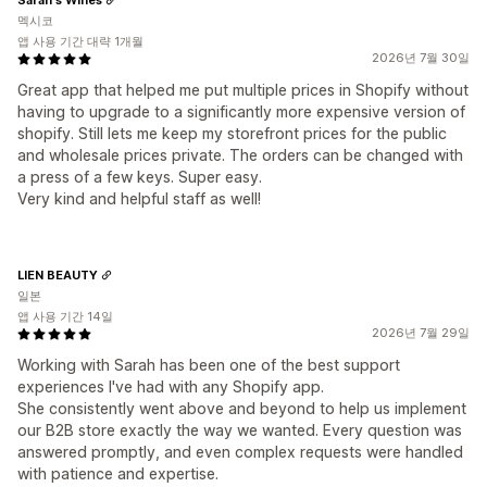
멕시코
앱 사용 기간 대략 1개월
2026년 7월 30일
Great app that helped me put multiple prices in Shopify without
having to upgrade to a significantly more expensive version of
shopify. Still lets me keep my storefront prices for the public
and wholesale prices private. The orders can be changed with
a press of a few keys. Super easy.
Very kind and helpful staff as well!
LIEN BEAUTY
일본
앱 사용 기간 14일
2026년 7월 29일
Working with Sarah has been one of the best support
experiences I've had with any Shopify app.
She consistently went above and beyond to help us implement
our B2B store exactly the way we wanted. Every question was
answered promptly, and even complex requests were handled
with patience and expertise.