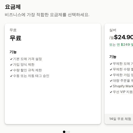
여러 통화
가입 양식
도매 앱
고객 태그 지정
요금제
도매가
무료 배송
배송료
카트 할인
결제 할인
동적 가격
주문 관리
비즈니스에 가장 적합한 요금제를 선택하세요.
사용자 지정 할인
주문 양식
수동 주문
발주 주문
최소 주문
주문 한도
배송 옵션
할인 관리
주문 상태
여러 통화
재고 상태
가져오기 및 내보내기
무료
실버
가져오기 및 내보내기
분석
API 및 Webhook
$24.9
무료
/월
또는 연 $249 
기능
기능
기본 도매 가격 설정
무제한 도매 
가입 양식 제한
무제한 수량 
수량 할인 규칙 제한
무제한 가입 
수동 또는 자동 태그 승인
대량 주문을 
Shopify Ma
우선 VIP 지원
14일 무료 체험