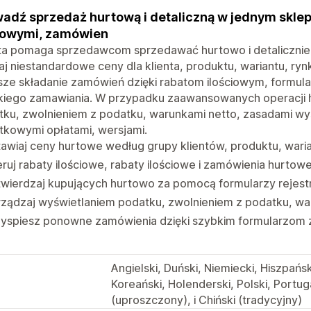
adź sprzedaż hurtową i detaliczną w jednym skle
towymi, zamówien
ta pomaga sprzedawcom sprzedawać hurtowo i detalicznie 
aj niestandardowe ceny dla klienta, produktu, wariantu, ryn
ze składanie zamówień dzięki rabatom ilościowym, formula
kiego zamawiania. W przypadku zaawansowanych operacji 
ku, zwolnieniem z podatku, warunkami netto, zasadami wys
tkowymi opłatami, wersjami.
awiaj ceny hurtowe według grupy klientów, produktu, warian
ruj rabaty ilościowe, rabaty ilościowe i zamówienia hurtow
wierdzaj kupujących hurtowo za pomocą formularzy rejestr
rządzaj wyświetlaniem podatku, zwolnieniem z podatku, w
zyspiesz ponowne zamówienia dzięki szybkim formularzom 
Angielski, Duński, Niemiecki, Hiszpańsk
Koreański, Holenderski, Polski, Portug
(uproszczony), i Chiński (tradycyjny)