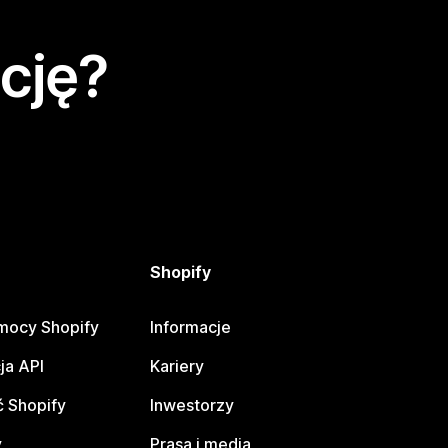
cję?
Shopify
mocy Shopify
Informacje
ja API
Kariery
 Shopify
Inwestorzy
y
Prasa i media