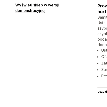
Wyświetl sklep w wersji
Prow
demonstracyjnej
hur
Sami
Ustal
szybs
szyb
podat
doda
Ust
Ofe
Zat
Za
Pr
Języki