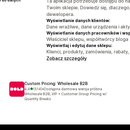
p do danych
Ta aplikacja potrzebuje dostępu do n
Twoim sklepie. Dowiedz się, dlaczego
dewelopera.
Wyświetlanie danych klientów:
Dane wrażliwe, dane urządzenia i akt
Wyświetlanie danych pracowników i ws
Właściciel sklepu, współtwórcy bloga
Wyświetlaj i edytuj dane sklepu:
Klienci, produkty, zamówienia, rabaty, 
Zobacz szczegóły
Custom Pricing: Wholesale B2B
na 5 gwiazdek
4,4
(514)
•
Dostępna darmowa wersja próbna
Łączna liczba recenzji: 514
Wholesale B2B, VIP + Customer Group Pricing w/
Quantity Breaks