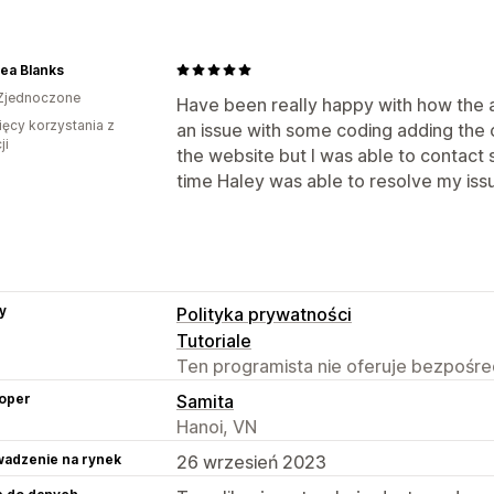
ea Blanks
Zjednoczone
Have been really happy with how the 
ięcy korzystania z
an issue with some coding adding the
ji
the website but I was able to contact 
time Haley was able to resolve my iss
y
Polityka prywatności
Tutoriale
Ten programista nie oferuje bezpośred
oper
Samita
Hanoi, VN
adzenie na rynek
26 wrzesień 2023