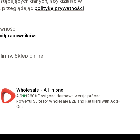
astępujących danych, aby działać w
, przeglądając
politykę prywatności
ywności
półpracowników:
firmy, Sklep online
Wholesale ‑ All in one
na 5 gwiazdek
4,9
(260)
•
Dostępna darmowa wersja próbna
Łączna liczba recenzji: 260
Powerful Suite for Wholesale B2B and Retailers with Add-
Ons