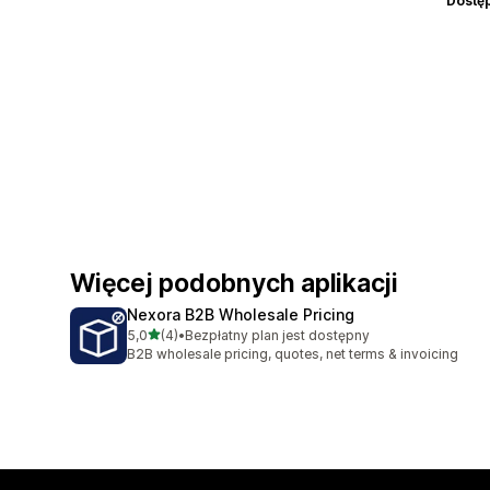
Dostę
Więcej podobnych aplikacji
Nexora B2B Wholesale Pricing
na 5 gwiazdek
5,0
(4)
•
Bezpłatny plan jest dostępny
Łączna liczba recenzji: 4
B2B wholesale pricing, quotes, net terms & invoicing