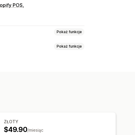
opify POS
Pokaż funkcje
Pokaż funkcje
y
Kody rabatowe
Gradacja cen
enia z podatku
Warunki netto
lościowe
Progi ilościowe
larz zapisu
rcze
Ustalanie cen hurtowych
znaczanie klientów
baty w koszyku
Rabaty przy kasie
abaty
ienia
Wersje robocze zamówienia
y zamówień
Opcje wysyłki
enty webhook
us zapasów
Import i eksport
ZŁOTY
$49.90
/miesiąc