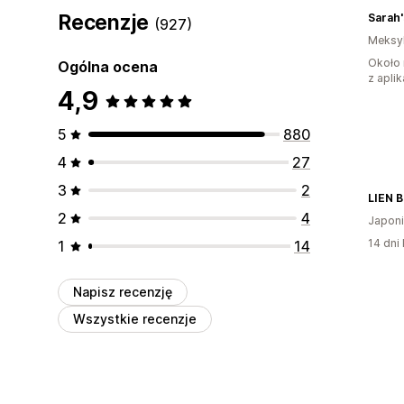
Recenzje
Sarah
(927)
Meksy
Około 
Ogólna ocena
z aplik
4,9
5
880
4
27
3
2
LIEN 
2
4
Japon
14 dni 
1
14
Napisz recenzję
Wszystkie recenzje