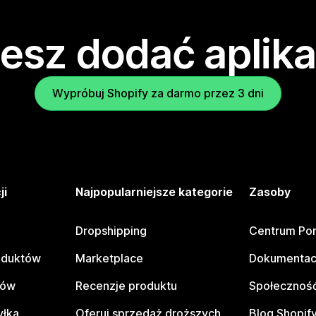
esz dodać aplika
Wypróbuj Shopify za darmo przez 3 dni
ji
Najpopularniejsze kategorie
Zasoby
Dropshipping
Centrum Po
oduktów
Marketplace
Dokumentac
tów
Recenzje produktu
Społeczność
yłka
Oferuj sprzedaż droższych
Blog Shopif