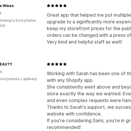
's Wines
k
Great app that helped me put multiple 
miesiąca korzystania
upgrade to a significantly more expensi
acji
keep my storefront prices for the publ
orders can be changed with a press of
Very kind and helpful staff as well!
BEAUTY
ia
Working with Sarah has been one of t
korzystania z aplikacji
with any Shopify app.
She consistently went above and bey
store exactly the way we wanted. Ev
and even complex requests were hand
Thanks to Sarah's support, we succes
website with confidence.
If you're considering Sami, you're in g
recommended!