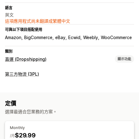
語言
英文
這項應用程式尚未翻譯成繁體中文
可與以下項目搭配使用
Amazon
BigCommerce
eBay
Ecwid
Weebly
WooCommerce
類別
直運 (Dropshipping)
顯示功能
可銷售商品
第三方物流 (3PL)
服飾與配件
包包與行李箱
家居與園藝
健康與美容
食品與飲料
電子產品
藝術與手工藝品
娛樂與多媒體檔案
玩具與遊戲
嬰幼兒商品
運動商品
寵物商品
家具
商務與辦公室
硬體設備
定價
汽車
成熟商品
選擇最適合您業務的方案。
採購地點
英國
Monthly
$29.99
/月