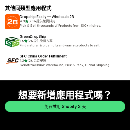
其他同類型應用程式
Dropship Easily — Wholesale2B
滿分 5 顆星
4.3
(23)
•
提供免費試用
共有 23 則評價
Pick & Sell thousands of Products from 100+ niches.
GreenDropShip
滿分 5 顆星
1.5
(2)
•
提供免費方案
共有 2 則評價
Find natural & organic brand-name products to sell.
SFC China Order Fulfillment
滿分 5 顆星
1.3
(2)
•
免費安裝
共有 2 則評價
SendfromChina: Warehouse, Pick & Pack, Global Shipping
想要新增應用程式嗎？
免費試用 Shopify 3 天