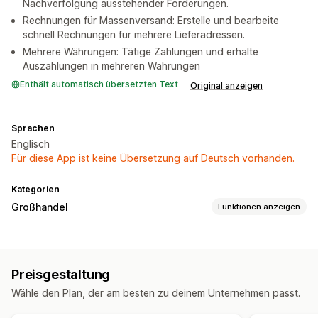
Nachverfolgung ausstehender Forderungen.
Rechnungen für Massenversand: Erstelle und bearbeite
schnell Rechnungen für mehrere Lieferadressen.
Mehrere Währungen: Tätige Zahlungen und erhalte
Auszahlungen in mehreren Währungen
Enthält automatisch übersetzten Text
Original anzeigen
Sprachen
Englisch
Für diese App ist keine Übersetzung auf Deutsch vorhanden.
Kategorien
Großhandel
Funktionen anzeigen
Optionen zur Preisgestaltung
Kundengruppen
Individuelle Preise
Preisstaffelung
Preisgestaltung
Mengenrabatte
Preisimport
Steuerbefreiungen
Wähle den Plan, der am besten zu deinem Unternehmen passt.
Vorbestellungen
Nettobedingungen
Zahlungsmethoden
Mehrere Währungen
Registrierungsformular