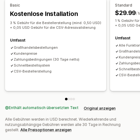
Basic
Standard
Login für Großhandel
Kunden-Tagging
$29.99
Kostenlose Installation
/ 
Bestellverwaltung
1 % Gebühr für
3 % Gebühr für die Bestellerstellung (mind. 0,50 USD)
Massenverarbeitung
Bestellformular
+ 0,05 USD Ge
+ 0,05 USD Gebühr für die CSV-Adressvalidierung
Manuelle Bestellungen
Bestellentwürfe
Umfasst
Umfasst
Mindestbestellmengen
Bestellbeschränkungen
Alle Funkti
Großhandelsbestellungen
Produktsichtbarkeit
Versandoptionen
Bestellstatus
Großhandels
Kundenpreise
Kundenprei
Mehrere Währungen
API-Zugriff
Inventarsynchronisierung
Zahlungsbedingungen (30 Tage netto)
Zahlungsbed
Schnellbestellsystem
Inventarstatus
Import und Export
Schnellbest
CSV-Bestellerstellung
CSV-Bestell
Enthält automatisch übersetzten Text
Original anzeigen
Alle Gebühren werden in USD berechnet. Wiederkehrende und
nutzungsabhängige Gebühren werden alle 30 Tage in Rechnung
gestellt.
Alle Preisoptionen anzeigen