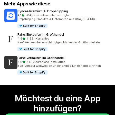
Mehr Apps wie diese
Syncee Premium AI Dropshipping
von 5 Sternen
4,1
(504)
•
Kostenloser Plan verfügbar
504 Rezensionen insgesamt
Dropshipping-Produkte & Lieferanten aus USA, EU & UK+
Built for Shopify
Faire: Einkaufen im Großhandel
von 5 Sternen
4,9
(1.163)
•
Kostenlos
1163 Rezensionen insgesamt
Kauf weltweit bei unabhängigen Marken im Großhandel ein
Built for Shopify
Faire: Verkaufen im Großhandel
von 5 Sternen
4,6
(413)
•
Kostenlose Installation
413 Rezensionen insgesamt
B2B-Verkauf weltweit an unabhängige Einzelhändler*innen
Built for Shopify
Möchtest du eine App
hinzufügen?