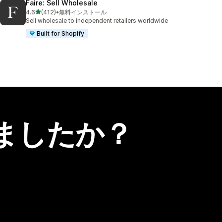
Faire: Sell Wholesale
5つ星中
4.6
(412)
•
無料インストール
合計レビュー数：412件
Sell wholesale to independent retailers worldwide
Built for Shopify
ましたか？