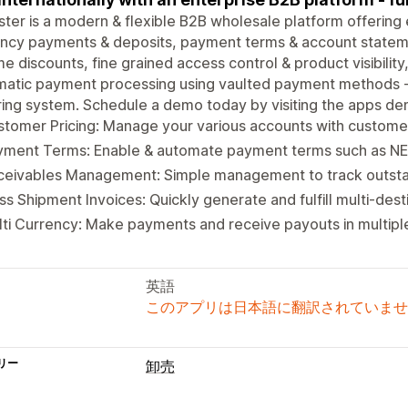
ter is a modern & flexible B2B wholesale platform offering en
ncy payments & deposits, payment terms & account stateme
e discounts, fine grained access control & product visibility
atic payment processing using vaulted payment methods - 
ing system. Schedule a demo today by visiting the apps de
tomer Pricing: Manage your various accounts with customer
yment Terms: Enable & automate payment terms such as NE
ceivables Management: Simple management to track outsta
s Shipment Invoices: Quickly generate and fulfill multi-desti
ti Currency: Make payments and receive payouts in multipl
英語
このアプリは日本語に翻訳されていませ
リー
卸売