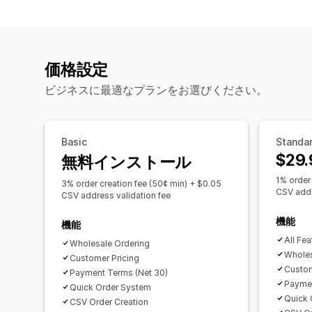
価格設定
ビジネスに最適なプランをお選びください。
Basic
Standa
$29.
無料インストール
1% order
3% order creation fee (50¢ min) + $0.05
CSV addr
CSV address validation fee
機能
機能
All Fe
Wholesale Ordering
Wholes
Customer Pricing
Custom
Payment Terms (Net 30)
Paymen
Quick Order System
Quick 
CSV Order Creation