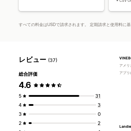
CSV Or
すべての料金はUSDで請求されます。 定期請求と使用料に
レビュー
VINEB
(37)
アメリ
アプリ
総合評価
4.6
5
31
4
3
3
0
2
2
Landi