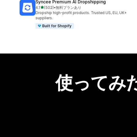
Syncee Premium AI Dropshipping
5つ星中
4.1
(502)
•
無料プランあり
合計レビュー数：502件
Dropship high-profit products. Trusted US, EU, UK+
suppliers.
Built for Shopify
使ってみ