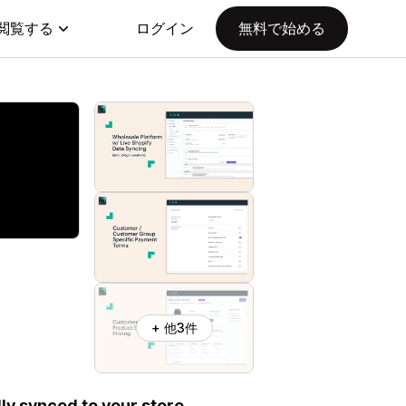
閲覧する
ログイン
無料で始める
+ 他3件
lly synced to your store.