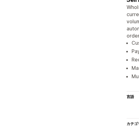
Whols
curre
volum
autom
order
Cus
Pa
Re
Mas
Mul
言語
カテゴ