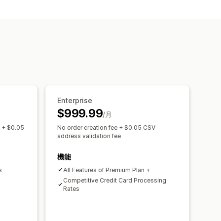
価格設定
ボリュームディスカウント
諸条件
決済方法
複数通貨
グ付け
き注文
最小注文数/額
注文制限
況
複数通貨
APIアクセス
在庫の同期
ート
Enterprise
$999.99
/月
) + $0.05
No order creation fee + $0.05 CSV
address validation fee
機能
s
All Features of Premium Plan +
Competitive Credit Card Processing
Rates