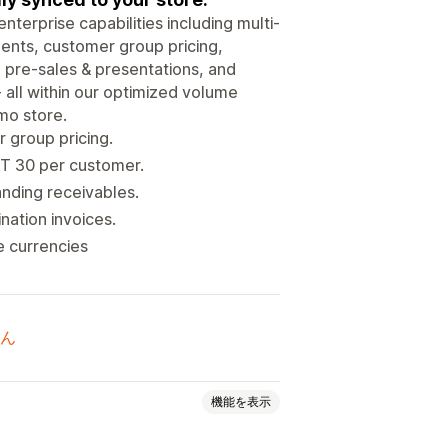
terprise capabilities including multi-
nts, customer group pricing,
, pre-sales & presentations, and
all within our optimized volume
mo store.
 group pricing.
T 30 per customer.
nding receivables.
nation invoices.
e currencies
ん
機能を表示