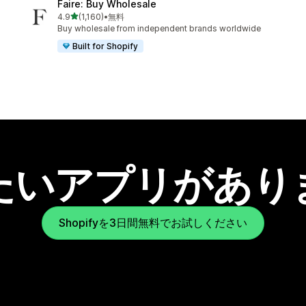
Faire: Buy Wholesale
5つ星中
4.9
(1,160)
•
無料
合計レビュー数：1160件
Buy wholesale from independent brands worldwide
Built for Shopify
たいアプリがあり
Shopifyを3日間無料でお試しください