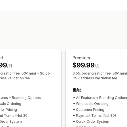
価格設定オプション
顧客グループ
カスタム価格
段階的な
価格設定のインポート
免税
予約注文
登録フォーム
卸売ログイン
顧客のタ
注文管理
一括処理
注文フォーム
手動注文
下書
商品の可視性
配送オプション
注文状
在庫ステータス
インポートとエクスポ
rd
Premium
99
$99.99
/月
/月
 creation fee (50¢ min) + $0.05
0.5% order creation fee (50¢ min
ess validation fee
CSV address validation fee
機能
atures + Branding Options
All Features + Branding Option
ale Ordering
Wholesale Ordering
er Pricing
Customer Pricing
t Terms (Net 30)
Payment Terms (Net 30)
Order System
Quick Order System