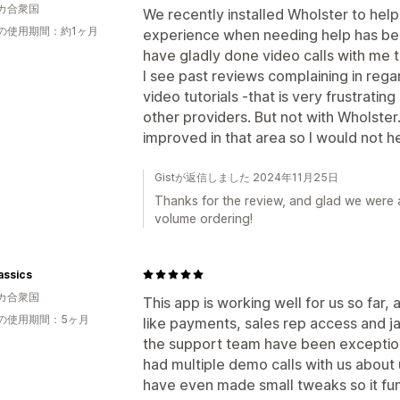
カ合衆国
We recently installed Wholster to hel
の使用期間：約1ヶ月
experience when needing help has be
have gladly done video calls with me to
I see past reviews complaining in rega
video tutorials -that is very frustrati
other providers. But not with Wholste
improved in that area so I would not he
Gistが返信しました 2024年11月25日
Thanks for the review, and glad we were a
volume ordering!
lassics
カ合衆国
This app is working well for us so far,
の使用期間：5ヶ月
like payments, sales rep access and j
the support team have been exception
had multiple demo calls with us about 
have even made small tweaks so it func