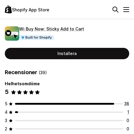
Shopify App Store
Wi Buy Now: Sticky Add to Cart
Built for Shopify
Installera
Recensioner
(39)
Helhetsomdöme
5
5
38
4
1
3
0
2
0