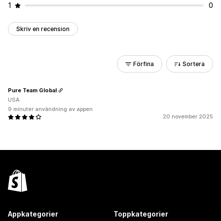
1
0
Skriv en recension
Förfina
Sortera
Pure Team Global
USA
9 minuter användning av appen
20 november 2025
Appkategorier
Toppkategorier