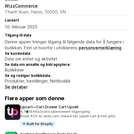
WizzCommerce
Thanh Xuan, Hanoi, 10000, VN
Lansert
10. februar 2025
Tilgang til data
Denne appen trenger tilgang til følgende data for å fungere i
butikken. Finn ut hvorfor i utviklerens
personvernerklæring
.
Se kundedata:
Data om enhet og aktivitet
Se data om ansatte og bidragsytere:
Butikkeier
Se og rediger butikkdata:
Produkter, bestillinger, Nettbutikk
Se detaljer
Flere apper som denne
Upcart—Cart Drawer Cart Upsell
av 5 stjerner
4,7
(846)
•
Gratis abonnement tilgjengelig
Totalt 846 omtaler
Boost AOV w/ slide cart, reward bar, upsell cart & free gifts
Built for Shopify