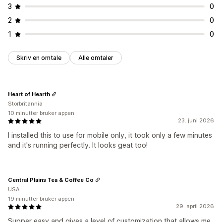
3
0
2
0
1
0
Skriv en omtale
Alle omtaler
Heart of Hearth
Storbritannia
10 minutter bruker appen
23. juni 2026
I installed this to use for mobile only, it took only a few minutes
and it's running perfectly. It looks geat too!
Central Plains Tea & Coffee Co
USA
19 minutter bruker appen
29. april 2026
Supper easy and gives a level of customization that allows me