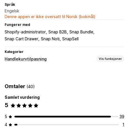
Språk
Engelsk
Denne appen er ikke oversatt til Norsk (bokmål)
Fungerer med
Shopify-administrator
Snap B2B
Snap Bundle
Snap Cart Drawer
Snap Noti
SnapSell
Kategorier
Handlekurvtilpasning
Vis funksjoner
Handlekurv-visning
Tilpassede stiler
Mobilresponsiv
Festet handlekurv
Omtaler
(40)
Samlet vurdering
5
5
39
4
1