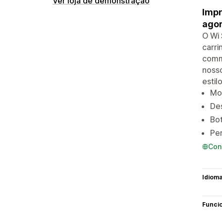
Ver loja de demonstração
Impr
agor
O Wi 
carri
comme
noss
estilo
Mod
Des
Bot
Per
Con
Idiom
Funci