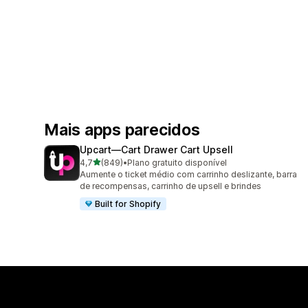
Mais apps parecidos
Upcart—Cart Drawer Cart Upsell
de 5 estrelas
4,7
(849)
•
Plano gratuito disponível
849 avaliações ao todo
Aumente o ticket médio com carrinho deslizante, barra
de recompensas, carrinho de upsell e brindes
Built for Shopify