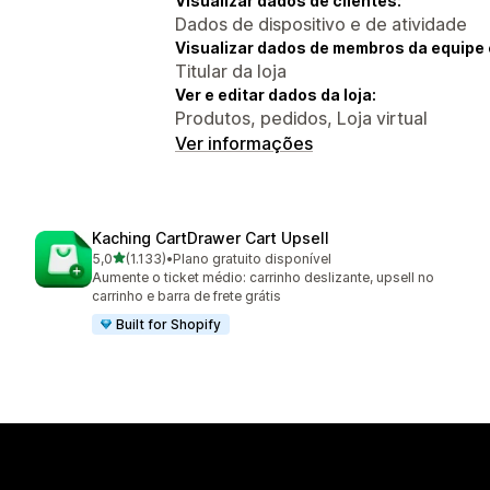
Visualizar dados de clientes:
Dados de dispositivo e de atividade
Visualizar dados de membros da equipe 
Titular da loja
Ver e editar dados da loja:
Produtos, pedidos, Loja virtual
Ver informações
Kaching CartDrawer Cart Upsell
de 5 estrelas
5,0
(1.133)
•
Plano gratuito disponível
1133 avaliações ao todo
Aumente o ticket médio: carrinho deslizante, upsell no
carrinho e barra de frete grátis
Built for Shopify