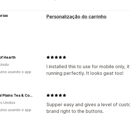
orias
Personalização do carrinho
Exibição do carrinho
Estilos personalizados
Responsividad
Carrinho fixo
of Hearth
Unido
I installed this to use for mobile only, 
utos usando o app
running perfectly. It looks geat too!
Central Plains Tea & Coffee Co
s Unidos
Supper easy and gives a level of cust
utos usando o app
brand right to the buttons.