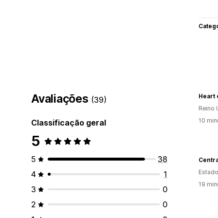
Categ
Avaliações
Heart 
(39)
Reino 
10 min
Classificação geral
5
5
38
Estado
4
1
19 min
3
0
2
0