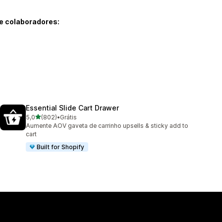
e colaboradores:
Essential Slide Cart Drawer
de 5 estrelas
5,0
(802)
•
Grátis
802 avaliações ao todo
Aumente AOV gaveta de carrinho upsells & sticky add to
cart
Built for Shopify