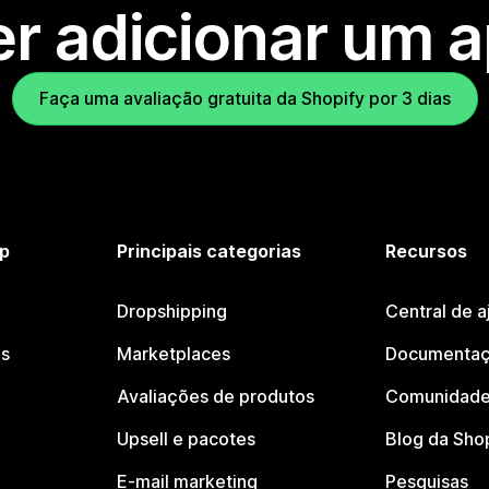
r adicionar um 
Faça uma avaliação gratuita da Shopify por 3 dias
p
Principais categorias
Recursos
Dropshipping
Central de a
os
Marketplaces
Documentaç
Avaliações de produtos
Comunidade
Upsell e pacotes
Blog da Sho
E-mail marketing
Pesquisas