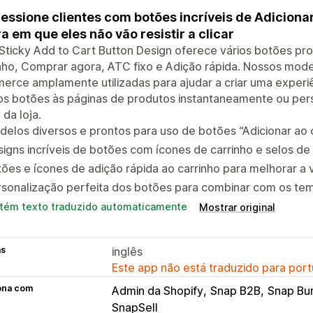
essione clientes com botões incríveis de Adiciona
a em que eles não vão resistir a clicar
Sticky Add to Cart Button Design oferece vários botões pro
nho, Comprar agora, ATC fixo e Adição rápida. Nossos mod
rce amplamente utilizadas para ajudar a criar uma experiê
os botões às páginas de produtos instantaneamente ou per
 da loja.
elos diversos e prontos para uso de botões “Adicionar ao 
igns incríveis de botões com ícones de carrinho e selos d
ões e ícones de adição rápida ao carrinho para melhorar a v
sonalização perfeita dos botões para combinar com os tem
tém texto traduzido automaticamente
Mostrar original
as
inglês
Este app não está traduzido para port
ona com
Admin da Shopify
Snap B2B
Snap Bu
SnapSell