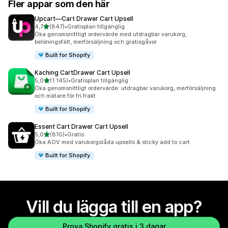
Fler appar som den här
Upcart—Cart Drawer Cart Upsell
av 5 stjärnor
4,7
(847)
•
Gratisplan tillgänglig
847 recensioner totalt
Öka genomsnittligt ordervärde med utdragbar varukorg,
belöningsfält, merförsäljning och gratisgåvor
Built for Shopify
Kaching CartDrawer Cart Upsell
av 5 stjärnor
5,0
(1 145)
•
Gratisplan tillgänglig
1145 recensioner totalt
Öka genomsnittligt ordervärde: utdragbar varukorg, merförsäljning
och mätare för fri frakt
Built for Shopify
Essent Cart Drawer Cart Upsell
av 5 stjärnor
5,0
(810)
•
Gratis
810 recensioner totalt
Öka AOV med varukorgslåda upsells & sticky add to cart
Built for Shopify
Vill du lägga till en app?
Prova Shopify gratis i 3 dagar