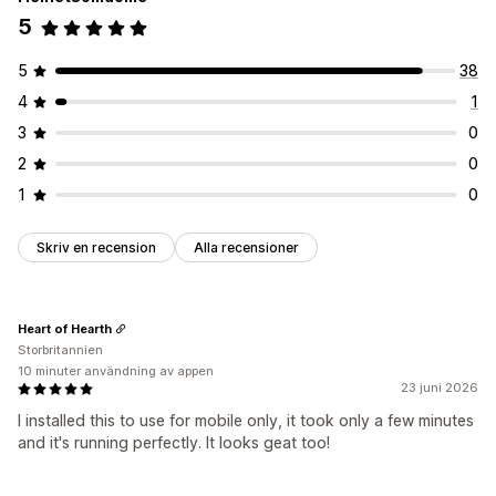
5
5
38
4
1
3
0
2
0
1
0
Skriv en recension
Alla recensioner
Heart of Hearth
Storbritannien
10 minuter användning av appen
23 juni 2026
I installed this to use for mobile only, it took only a few minutes
and it's running perfectly. It looks geat too!