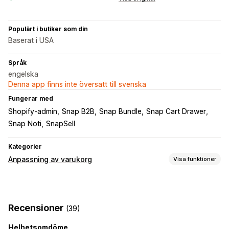
Populärt i butiker som din
Baserat i USA
Språk
engelska
Denna app finns inte översatt till svenska
Fungerar med
Shopify-admin
Snap B2B
Snap Bundle
Snap Cart Drawer
Snap Noti
SnapSell
Kategorier
Anpassning av varukorg
Visa funktioner
Varukorgsvisning
Anpassade stilar
Mobilanpassning
Fast varukorg
Recensioner
(39)
Helhetsomdöme