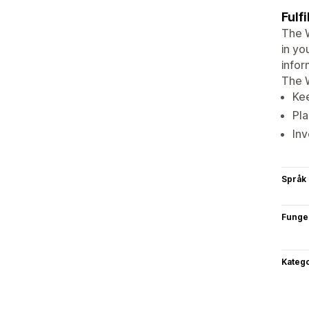
Fulf
The W
in yo
infor
The W
Kee
Pla
Inv
Språk
Funge
Katego