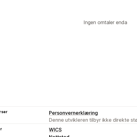
Ingen omtaler enda
rser
Personvernerklæring
Denne utvikleren tilbyr ikke direkte s
er
WICS
Nettsted