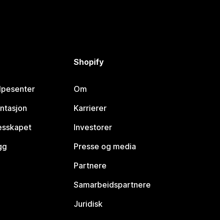
Shopify
lpesenter
Om
ntasjon
Karrierer
lesskapet
Investorer
gg
Presse og media
Partnere
Samarbeidspartnere
Juridisk