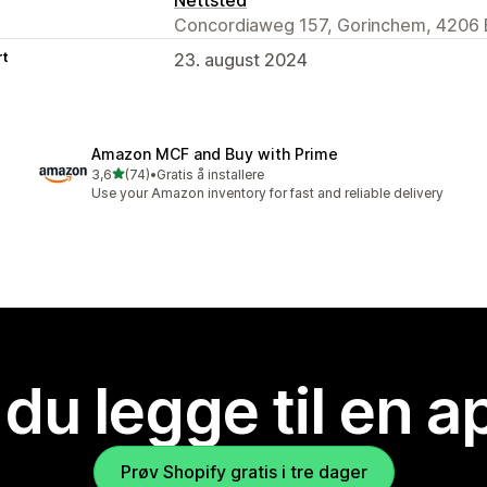
Concordiaweg 157, Gorinchem, 4206 
rt
23. august 2024
Amazon MCF and Buy with Prime
av 5 stjerner
3,6
(74)
•
Gratis å installere
Totalt 74 omtaler
Use your Amazon inventory for fast and reliable delivery
 du legge til en 
Prøv Shopify gratis i tre dager