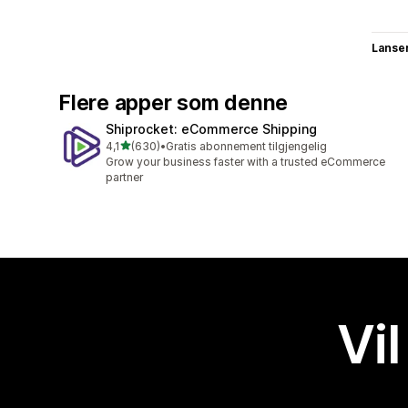
Lanse
Flere apper som denne
Shiprocket: eCommerce Shipping
av 5 stjerner
4,1
(630)
•
Gratis abonnement tilgjengelig
Totalt 630 omtaler
Grow your business faster with a trusted eCommerce
partner
Vil