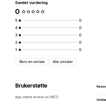
Samlet vurdering
0
5
0
4
0
3
0
2
0
1
0
Skriv en omtale
Alle omtaler
Brukerstøtte
Ressu
App-støtte leveres av WICS.
Utvikl