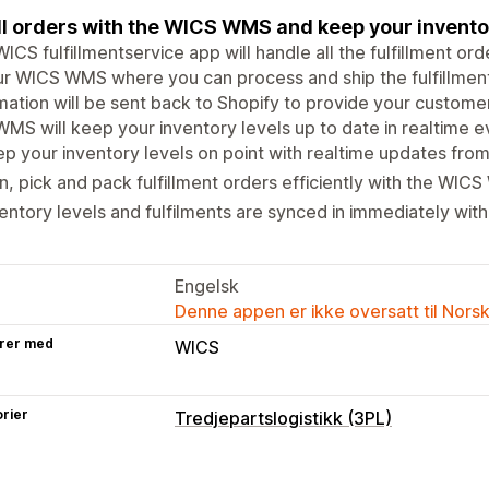
ill orders with the WICS WMS and keep your inventor
ICS fulfillmentservice app will handle all the fulfillment ord
ur WICS WMS where you can process and ship the fulfillment
mation will be sent back to Shopify to provide your customer
MS will keep your inventory levels up to date in realtime ev
p your inventory levels on point with realtime updates fr
n, pick and pack fulfillment orders efficiently with the WIC
entory levels and fulfilments are synced in immediately with
Engelsk
Denne appen er ikke oversatt til Nors
rer med
WICS
rier
Tredjepartslogistikk (3PL)
Bestillingsadministrering