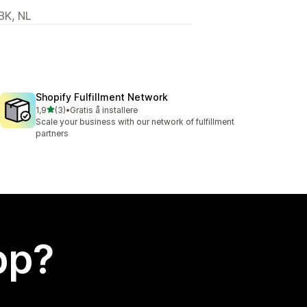
BK, NL
Shopify Fulfillment Network
av 5 stjerner
1,9
(3)
•
Gratis å installere
Totalt 3 omtaler
Scale your business with our network of fulfillment
partners
app?