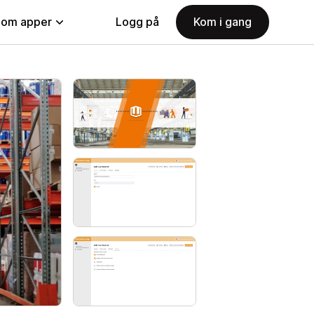
nom apper
Logg på
Kom i gang