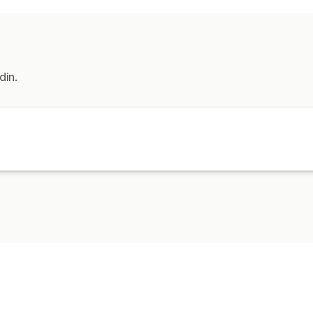
Oppfyllelse
Sporingslenker
Håndtering av lagerbeholdning
Automatisk synkronisering
Lagerjust
din.