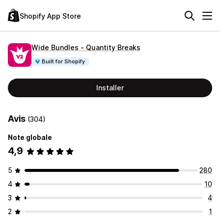
Shopify App Store
Wide Bundles ‑ Quantity Breaks
Built for Shopify
Installer
Avis
(304)
Note globale
4,9
5
280
4
10
3
4
2
1