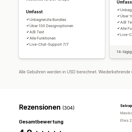
Umfass
Unbegr
Umfasst
Über 1
Unbegrenzte Bundles
A/B Te
Über 100 Designoptionen
Alle F
A/B Test
Live-C
Alle Funktionen
Live-Chat-Support 7/7
14-tägig
Alle Gebühren werden in USD berechnet. Wiederkehrende 
Rezensionen
Selvap
(304)
Mexik
Etwa 2
Gesamtbewertung