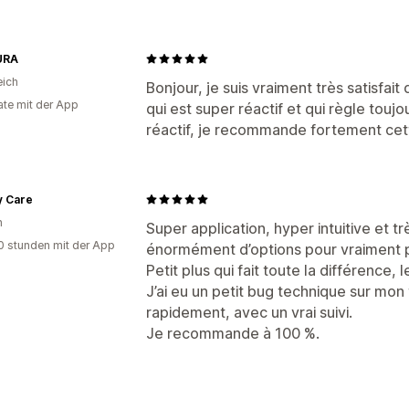
URA
eich
Bonjour, je suis vraiment très satisfait
te mit der App
qui est super réactif et qui règle toujo
réactif, je recommande fortement cett
y Care
n
Super application, hyper intuitive et t
0 stunden mit der App
énormément d’options pour vraiment p
Petit plus qui fait toute la différence, 
J’ai eu un petit bug technique sur mon 
rapidement, avec un vrai suivi.
Je recommande à 100 %.