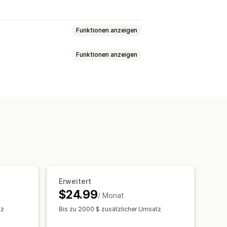
Funktionen anzeigen
Funktionen anzeigen
atch-Bundles
Varianten-Bundles
dles
Ähnliche Produkte
altung
Preisstaffelung
e
Individuelle Bundles
Pauschalrabatte
Warenkorbrabatte
g
Mengenstaffelungen
Rabatte
ien
Produkt-Bundles
zentuale Rabatte
atte
Individuelle Rabatte
le Preise
Code
Währungsumrechnung
Erweitert
$24.99
A/B-Tests
/ Monat
tz
Bis zu 2000 $ zusätzlicher Umsatz