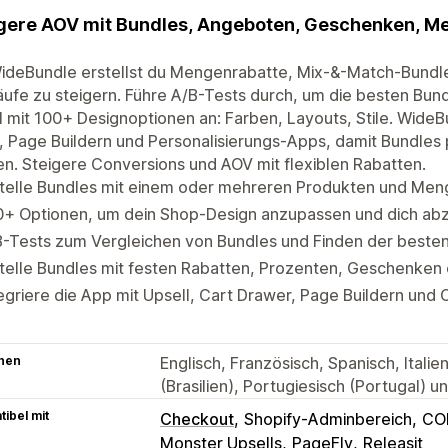
gere AOV mit Bundles, Angeboten, Geschenken, M
WideBundle erstellst du Mengenrabatte, Mix-&-Match-Bund
ufe zu steigern. Führe A/B-Tests durch, um die besten Bundl
l mit 100+ Designoptionen an: Farben, Layouts, Stile. WideB
 Page Buildern und Personalisierungs-Apps, damit Bundles 
n. Steigere Conversions und AOV mit flexiblen Rabatten.
stelle Bundles mit einem oder mehreren Produkten und Me
0+ Optionen, um dein Shop-Design anzupassen und dich a
-Tests zum Vergleichen von Bundles und Finden der besten
telle Bundles mit festen Rabatten, Prozenten, Geschenken 
egriere die App mit Upsell, Cart Drawer, Page Buildern un
hen
Englisch, Französisch, Spanisch, Italie
(Brasilien), Portugiesisch (Portugal) 
ibel mit
Checkout
Shopify-Adminbereich
CO
Monster Upsells
PageFly
Releasit