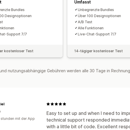
t
Umfasst
enzte Bundles
Unbegrenzte Bundles
00 Designoptionen
Über 100 Designoptionen
st
A/B Test
unktionen
Alle Funktionen
hat-Support 7/7
Live-Chat-Support 7/7
er kostenloser Test
14-tägiger kostenloser Test
und nutzungsabhängige Gebühren werden alle 30 Tage in Rechnung 
iel
o
Easy to set up and when I need to imp
 stunden mit der App
technical support responded immedia
with a little bit of code. Excellent res