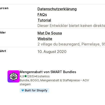
urcen
Datenschutzerklärung
FAQs
Tutorial
Dieser Entwickler bietet keinen direk
kler
Mat De Sousa
Website
2 village du beauregard, Pierrelaye, 
ührt
10. August 2020
Mengenrabatt von SMART Bundles
von 5 Sternen
4,9
(265)
•
Kostenlos
265 Rezensionen insgesamt
Bundle, BOGO, Mengenrabatt & Staffelpreise – AOV
steigern
Built for Shopify