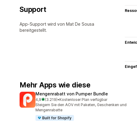
Support
Resso
App-Support wird von Mat De Sousa
bereitgestellt.
Entwic
Eingef
Mehr Apps wie diese
Mengenrabatt von Pumper Bundle
von 5 Sternen
4,9
(3.219)
•
Kostenloser Plan verfügbar
3219 Rezensionen insgesamt
Steigern Sie den AOV mit Paketen, Geschenken und
Mengenrabatte
Built for Shopify