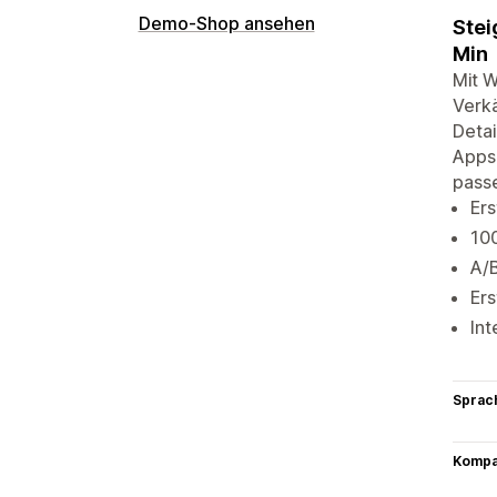
Demo-Shop ansehen
Stei
Min
Mit 
Verkä
Detai
Apps,
passe
Er
10
A/B
Ers
Int
Sprac
Kompat