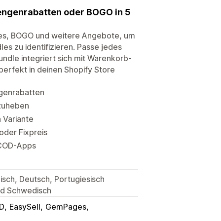
engenrabatten oder BOGO in 5
les, BOGO und weitere Angebote, um
es zu identifizieren. Passe jedes
undle integriert sich mit Warenkorb-
perfekt in deinen Shopify Store
ngenrabatten
bzuheben
 Variante
oder Fixpreis
d COD-Apps
nisch, Deutsch, Portugiesisch
und Schwedisch
D
EasySell
GemPages