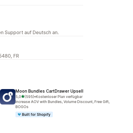
ten Support auf Deutsch an.
95480, FR
Moon Bundles CartDrawer Upsell
von 5 Sternen
5,0
(595)
•
Kostenloser Plan verfügbar
595 Rezensionen insgesamt
Increase AOV with Bundles, Volume Discount, Free Gift,
BOGOs
Built for Shopify