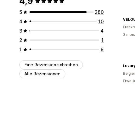
4,9
5
280
VELO
4
10
Frankr
3
4
3 mona
2
1
1
9
Eine Rezension schreiben
Luxur
Alle Rezensionen
Belgie
Etwa 1