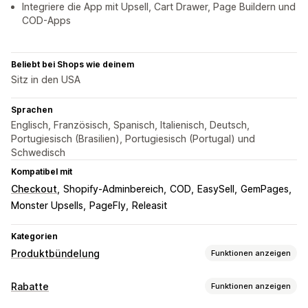
Integriere die App mit Upsell, Cart Drawer, Page Buildern und
COD-Apps
Beliebt bei Shops wie deinem
Sitz in den USA
Sprachen
Englisch, Französisch, Spanisch, Italienisch, Deutsch,
Portugiesisch (Brasilien), Portugiesisch (Portugal) und
Schwedisch
Kompatibel mit
Checkout
Shopify-Adminbereich
COD
EasySell
GemPages
Monster Upsells
PageFly
Releasit
Kategorien
Produktbündelung
Funktionen anzeigen
Bundle-Typen
Rabatte
Funktionen anzeigen
Feste Bundles
Multipacks
Mix-and-Match-Bundles