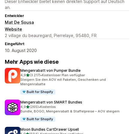
Dieser Entwickler bietet keinen direkten Support auf Deutsch
an.
Entwickler
Mat De Sousa
Website
2 village du beauregard, Pierrelaye, 95480, FR
Eingeführt
10. August 2020
Mehr Apps wie diese
Mengenrabatt von Pumper Bundle
von 5 Sternen
4,9
(3.217)
•
Kostenloser Plan verfügbar
3217 Rezensionen insgesamt
Steigern Sie den AOV mit Paketen, Geschenken und
Mengenrabatte
Built for Shopify
Mengenrabatt von SMART Bundles
von 5 Sternen
4,9
(265)
•
Kostenlos
265 Rezensionen insgesamt
Bundle, BOGO, Mengenrabatt & Staffelpreise – AOV steigern
Built for Shopify
Moon Bundles CartDrawer Upsell
von 5 Sternen