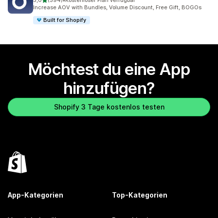
5,0
(594)
•
Kostenloser Plan verfügbar
594 Rezensionen insgesamt
Increase AOV with Bundles, Volume Discount, Free Gift, BOGOs
Built for Shopify
Möchtest du eine App
hinzufügen?
Shopify 3 Tage kostenlos testen
App-Kategorien
Top-Kategorien