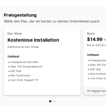
Rabatt-Typen
Varianten-Bundles
Upselling-Bundles
Rabattcodes
BOGO
Feste Preisgestaltung
Cross-Selling-Bundles
Ähnliche Produkte
Preisgestaltung
Preisstaffelung
Mengenrabatte
Mengenstaffelungen
Digitale Produkte
Physische Produkte
Wähle den Plan, der am besten zu deinem Unternehmen passt.
Pauschalrabatte
Prozentuale Rabatte
Massenrabatte
Individuelle Bundles
Warenkorbrabatte
Checkout-Rabatte
Geschenke
Die Preise kannst du festlegen
Dev-Shop
Basis
Prämien
Produkt-Bundles
Upselling-Rabatte
Feste Preisgestaltung
Preisstaffelung
$14.99
Kostenlose Installation
/ 
Cross-Selling-Rabatte
Individuelle Rabatte
Mengenstaffelungen
Rabatte
Mengenrabatte
Bis zu 500 $ 
Kostenlos für Dev-Shops
Rabatte verwalten
Pauschalrabatte
Prozentuale Rabatte
Warenkorbrabatte
Umfasst
Editor-Tool
Vorlagen
Individueller Code
BOGO
Individuelle Preise
Umfasst
Unbegrenzt
Währungsumrechnung
Rabattstapelung
Tracking
Unbegrenzte Bundles
Über 100 De
Über 100 Designoptionen
Analysen
A/B-Tests
A/B Test
A/B Test
Alle Funktio
Alle Funktionen
Live-Chat-Su
Live-Chat-Support 7/7
14-tägiger ko