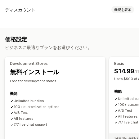
バンドルタイプ
ディスカウント
機能を表示
固定バンドル
マルチパック
組み合わせバンドル
ディスカウントの種類
バリエーションバンドル
アップセルバンドル
クーポンコード
BOGO
固定価格設定
段階的な価格設定
クロスセルバンドル
関連商品
デジタル商品
有形商品
価格設定
ボリュームディスカウント
数量割引
一律割引
カスタムバンドル
ビジネスに最適なプランをお選びください。
割引率によるディスカウント
一括割引
カートディスカウント
設定可能な価格設定方式
チェックアウトディスカウント
ギフト
リワード
商品バンドル
固定価格設定
段階的な価格設定
数量割引
ディスカウント
Development Stores
Basic
アップセルディスカウント
クロスセルディスカウント
ボリュームディスカウント
一律割引
$14.99
無料インストール
/
カスタムディスカウント
割引率によるディスカウント
カートディスカウント
BOGO
Up to $500 of 
Free for development stores
ディスカウント管理
カスタム価格
機能
編集ツール
テンプレート
カスタムコード
通貨換算
機能
Unlimited b
ディスカウントの組み合わせ
追跡
分析
A/Bテスト
Unlimited bundles
100+ custom
100+ customization options
A/B Test
A/B Test
All features
All features
7/7 live chat
7/7 live chat support
14日間の無料