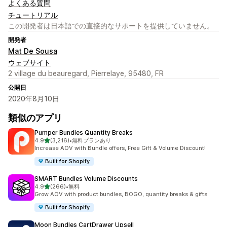
よくある質問
チュートリアル
この開発者は日本語での直接的なサポートを提供していません。
開発者
Mat De Sousa
ウェブサイト
2 village du beauregard, Pierrelaye, 95480, FR
公開日
2020年8月10日
類似のアプリ
Pumper Bundles Quantity Breaks
5つ星中
4.9
(3,216)
•
無料プランあり
合計レビュー数：3216件
Increase AOV with Bundle offers, Free Gift & Volume Discount!
Built for Shopify
SMART Bundles Volume Discounts
5つ星中
4.9
(266)
•
無料
合計レビュー数：266件
Grow AOV with product bundles, BOGO, quantity breaks & gifts
Built for Shopify
Moon Bundles CartDrawer Upsell