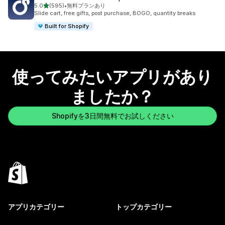
5つ星中
5.0
(595)
•
無料プランあり
合計レビュー数：595件
Slide cart, free gifts, post purchase, BOGO, quantity breaks
Built for Shopify
使ってみたいアプリがあり
ましたか？
Shopifyを3日間無料でお試しください
アプリカテゴリー
トップカテゴリー