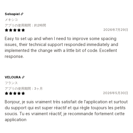
Selvapiel
メキシコ
アプリの使用期間：約2時間
2026年7月29日
Easy to set up and when I need to improve some spacing
issues, their technical support responded immediately and
implemented the change with a little bit of code. Excellent
response.
VELOURA
フランス
アプリの使用期間：3ヶ月
2026年5月30日
Bonjour, je suis vraiment très satisfait de l'application et surtout
du support qui est super réactif et qui règle toujours les petits
soucis. Tu es vraiment réactif, je recommande fortement cette
application