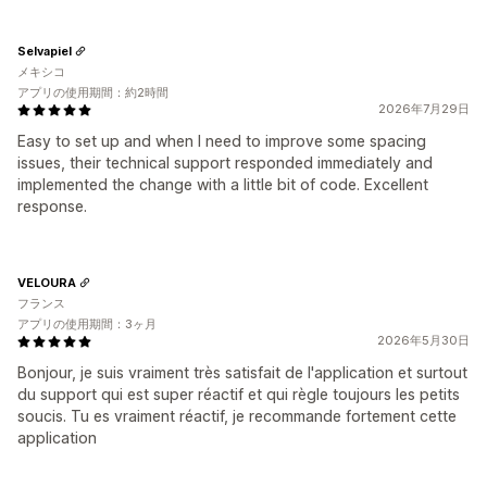
Selvapiel
メキシコ
アプリの使用期間：約2時間
2026年7月29日
Easy to set up and when I need to improve some spacing
issues, their technical support responded immediately and
implemented the change with a little bit of code. Excellent
response.
VELOURA
フランス
アプリの使用期間：3ヶ月
2026年5月30日
Bonjour, je suis vraiment très satisfait de l'application et surtout
du support qui est super réactif et qui règle toujours les petits
soucis. Tu es vraiment réactif, je recommande fortement cette
application