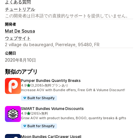
よくある質問
チュートリアル
この開発者は日本語での直接的なサポートを提供していません。
開発者
Mat De Sousa
ウェブサイト
2 village du beauregard, Pierrelaye, 95480, FR
公開日
2020年8月10日
類似のアプリ
Pumper Bundles Quantity Breaks
5つ星中
4.9
(3,208)
•
無料プランあり
合計レビュー数：3208件
Increase AOV with Bundle offers, Free Gift & Volume Discount!
Built for Shopify
SMART Bundles Volume Discounts
5つ星中
4.9
(265)
•
無料
合計レビュー数：265件
Grow AOV with product bundles, BOGO, quantity breaks & gifts
Built for Shopify
Moon Bundles CartDrawer Upsell