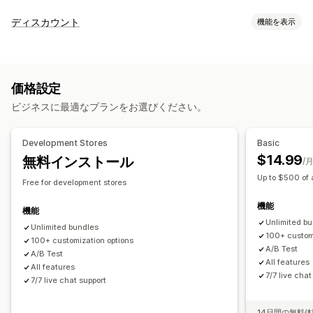
バンドルタイプ
ディスカウント
機能を表示
固定バンドル
マルチパック
組み合わせバンドル
ディスカウントの種類
バリエーションバンドル
アップセルバンドル
クーポンコード
BOGO
固定価格設定
段階的な価格設定
クロスセルバンドル
関連商品
デジタル商品
有形商品
価格設定
ボリュームディスカウント
数量割引
一律割引
カスタムバンドル
ビジネスに最適なプランをお選びください。
割引率によるディスカウント
一括割引
カートディスカウント
設定可能な価格設定方式
チェックアウトディスカウント
ギフト
リワード
商品バンドル
固定価格設定
段階的な価格設定
数量割引
ディスカウント
Development Stores
Basic
アップセルディスカウント
クロスセルディスカウント
ボリュームディスカウント
一律割引
$14.99
無料インストール
/
カスタムディスカウント
割引率によるディスカウント
カートディスカウント
BOGO
Up to $500 of 
Free for development stores
ディスカウント管理
カスタム価格
機能
編集ツール
テンプレート
カスタムコード
通貨換算
機能
Unlimited b
ディスカウントの組み合わせ
追跡
分析
A/Bテスト
Unlimited bundles
100+ custom
100+ customization options
A/B Test
A/B Test
All features
All features
7/7 live chat
7/7 live chat support
14日間の無料