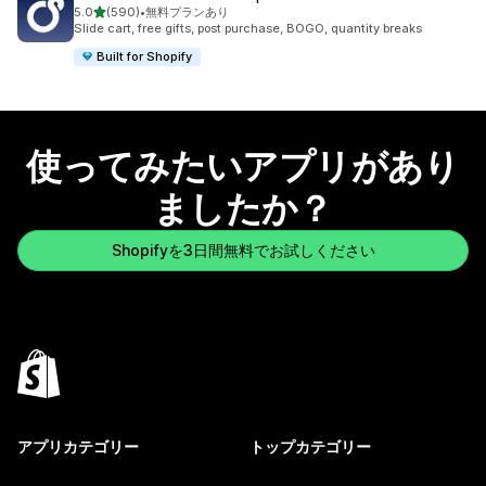
5つ星中
5.0
(590)
•
無料プランあり
合計レビュー数：590件
Slide cart, free gifts, post purchase, BOGO, quantity breaks
Built for Shopify
使ってみたいアプリがあり
ましたか？
Shopifyを3日間無料でお試しください
アプリカテゴリー
トップカテゴリー