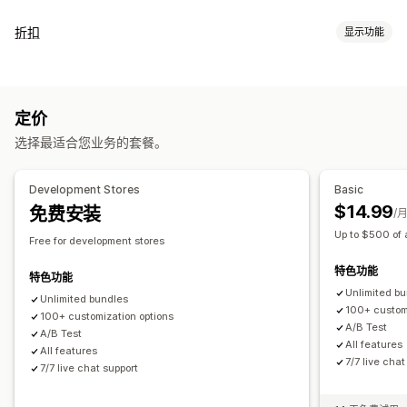
套装类型
折扣
显示功能
固定套装
合装包
混搭套装
多属性套装
增销套装
交叉销售套装
折扣类型
相关产品
数字产品
实体产品
自定义套装
折扣码
买一送一
固定定价
分层定价
批量折扣
数量折扣
您可以设置的定价
定价
固定折扣
百分比折扣
批量折扣
购物车折扣
结账折扣
礼品
固定定价
分层定价
数量折扣
折扣
批量折扣
固定折扣
选择最适合您业务的套餐。
奖励
产品捆绑
增销折扣
交叉销售折扣
自定义折扣
百分比折扣
购物车折扣
买一送一
自定义定价
运费折扣
Development Stores
Basic
编辑器工具
模板
自定义代码
货币转换
折扣叠加
跟踪
分析
$14.99
免费安装
/
A/B 测试
Up to $500 of 
Free for development stores
特色功能
特色功能
Unlimited b
Unlimited bundles
100+ custom
100+ customization options
A/B Test
A/B Test
All features
All features
7/7 live chat
7/7 live chat support