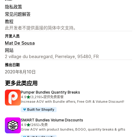
隐私政策
常见问题解答
教程
此开发者不提供直接的简体中文支持。
开发人员
Mat De Sousa
网站
2 village du beauregard, Pierrelaye, 95480, FR
推出日期
2020年8月10日
更多此类应用
Pumper Bundles Quantity Breaks
星（满分 5 星）
4.9
(3,219)
•
提供免费套餐
总共 3219 条评论
Increase AOV with Bundle offers, Free Gift & Volume Discount!
Built for Shopify
SMART Bundles Volume Discounts
星（满分 5 星）
4.9
(265)
•
免费
总共 265 条评论
Grow AOV with product bundles, BOGO, quantity breaks & gifts