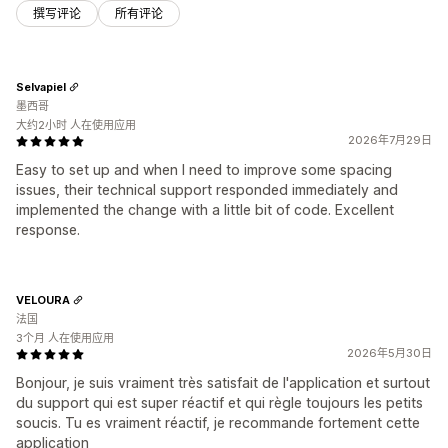
撰写评论
所有评论
Selvapiel
墨西哥
大约2小时 人在使用应用
2026年7月29日
Easy to set up and when I need to improve some spacing
issues, their technical support responded immediately and
implemented the change with a little bit of code. Excellent
response.
VELOURA
法国
3个月 人在使用应用
2026年5月30日
Bonjour, je suis vraiment très satisfait de l'application et surtout
du support qui est super réactif et qui règle toujours les petits
soucis. Tu es vraiment réactif, je recommande fortement cette
application