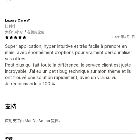
Luxury Care
比利时
大约10小时 人在使用应用
2026年4月1日
Super application, hyper intuitive et très facile à prendre en
main, avec énormément d’options pour vraiment personnaliser
ses offres.
Petit plus qui fait toute la différence, le service client est juste
incroyable. J’ai eu un petit bug technique sur mon thème et ils
ont trouvé une solution rapidement, avec un vrai suivi.
Je recommande à 100 %.
支持
应用支持由 Mat De Sousa 提供。
资源