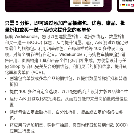
只需 5 分钟，即可通过添加产品捆绑包、优惠、赠品、批
量折扣或买一送一活动来提升您的客单价
借助 WideBundle，您可以创建批量折扣、混搭捆绑包、数量折扣
和买一送一 (BOGO) 优惠，从而提升销量。运行 A/B 测试以确定效
果最佳的捆绑包。利用涵盖颜色、布局和样式等 100 多种设计选
项，对每个细节进行自定义。WideBundle 可与购物车抽屉追加销
售应用、页面构建工具和产品个性化应用相集成，方便您设计与任
何 Shopify 商店完美契合的捆绑包。利用灵活的折扣优惠，提升转
化率和客单价 (AOV)。
创建包含单款或多款产品的捆绑包，以提供数量阶梯折扣和普通
折扣
提供 100 多种自定义选项，以匹配您的商店设计并彰显品牌个性
运行 A/B 测试以比较捆绑包，从而找到能带来最高销量的最佳设
置
创建包含固定金额折扣、百分比折扣、赠品或固定价格的捆绑
包。
将应用与追加销售、购物车抽屉、页面构建器和货到付款 (COD)
应用进行集成