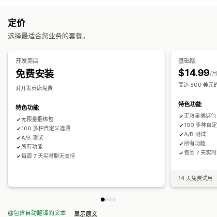
相关产品
数字产品
实体产品
自定义套装
折扣码
买一送一
固定定价
分层定价
批量折扣
数量折扣
您可以设置的定价
定价
固定折扣
百分比折扣
批量折扣
购物车折扣
结账折扣
礼品
固定定价
分层定价
数量折扣
折扣
批量折扣
固定折扣
选择最适合您业务的套餐。
奖励
产品捆绑
增销折扣
交叉销售折扣
自定义折扣
百分比折扣
购物车折扣
买一送一
自定义定价
运费折扣
开发商店
基础版
编辑器工具
模板
自定义代码
货币转换
折扣叠加
跟踪
分析
$14.99
免费安装
/
A/B 测试
高达 500 美
对开发商店免费
特色功能
特色功能
无限量捆绑包
无限量捆绑包
100 多种自
100 多种自定义选项
A/B 测试
A/B 测试
所有功能
所有功能
每周 7 天实
每周 7 天实时聊天支持
14 天免费试用
包含自动翻译的文本
显示原文