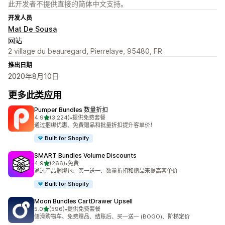
此开发者不提供直接的简体中文支持。
开发人员
Mat De Sousa
网站
2 village du beauregard, Pierrelaye, 95480, FR
推出日期
2020年8月10日
更多此类应用
Pumper Bundles 数量折扣
星（满分 5 星）
4.9
(3,224)
•
提供免费套餐
总共 3224 条评论
通过捆绑优惠、免费赠品和批量折扣提升客单价！
Built for Shopify
SMART Bundles Volume Discounts
星（满分 5 星）
4.9
(266)
•
免费
总共 266 条评论
通过产品捆绑包、买一送一、数量折扣和赠品来提高客单价
Built for Shopify
Moon Bundles CartDrawer Upsell
星（满分 5 星）
5.0
(596)
•
提供免费套餐
总共 596 条评论
侧滑购物车、免费赠品、结账后、买一送一 (BOGO)、阶梯定价