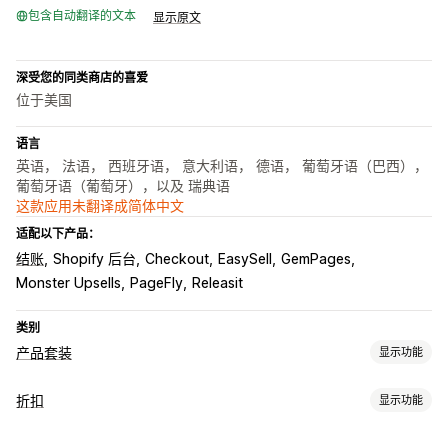
包含自动翻译的文本
显示原文
深受您的同类商店的喜爱
位于美国
语言
英语， 法语， 西班牙语， 意大利语， 德语， 葡萄牙语（巴西），
葡萄牙语（葡萄牙），以及 瑞典语
这款应用未翻译成简体中文
适配以下产品：
结账
Shopify 后台
Checkout
EasySell
GemPages
Monster Upsells
PageFly
Releasit
类别
产品套装
显示功能
套装类型
折扣
显示功能
固定套装
合装包
混搭套装
多属性套装
增销套装
交叉销售套装
折扣类型