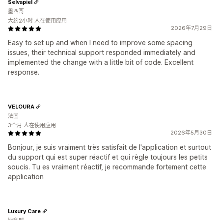
Selvapiel
墨西哥
大约2小时 人在使用应用
2026年7月29日
Easy to set up and when I need to improve some spacing
issues, their technical support responded immediately and
implemented the change with a little bit of code. Excellent
response.
VELOURA
法国
3个月 人在使用应用
2026年5月30日
Bonjour, je suis vraiment très satisfait de l'application et surtout
du support qui est super réactif et qui règle toujours les petits
soucis. Tu es vraiment réactif, je recommande fortement cette
application
Luxury Care