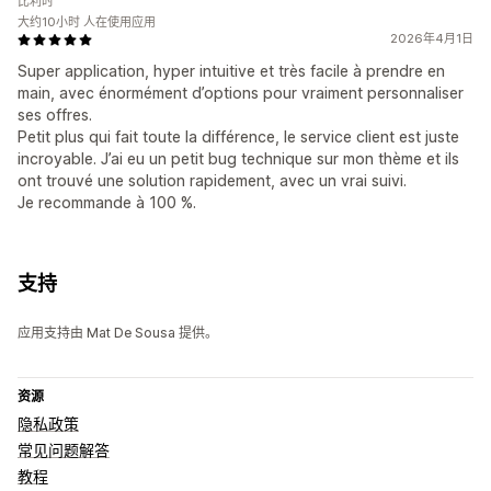
比利时
大约10小时 人在使用应用
2026年4月1日
Super application, hyper intuitive et très facile à prendre en
main, avec énormément d’options pour vraiment personnaliser
ses offres.
Petit plus qui fait toute la différence, le service client est juste
incroyable. J’ai eu un petit bug technique sur mon thème et ils
ont trouvé une solution rapidement, avec un vrai suivi.
Je recommande à 100 %.
支持
应用支持由 Mat De Sousa 提供。
资源
隐私政策
常见问题解答
教程