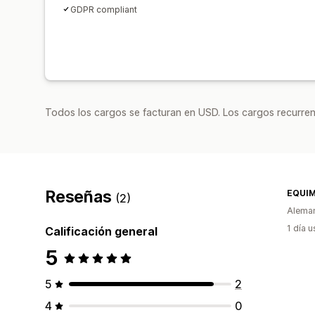
GDPR compliant
Todos los cargos se facturan en USD. Los cargos recurren
Reseñas
EQUI
(2)
Alema
1 día 
Calificación general
5
5
2
4
0