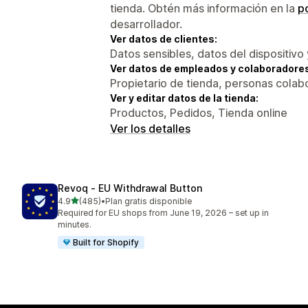
tienda. Obtén más información en la
po
desarrollador.
Ver datos de clientes:
Datos sensibles, datos del dispositivo 
Ver datos de empleados y colaboradore
Propietario de tienda, personas colab
Ver y editar datos de la tienda:
Productos, Pedidos, Tienda online
Ver los detalles
Revoq ‑ EU Withdrawal Button
de 5 estrellas
4.9
(485)
•
Plan gratis disponible
485 reseñas en total
Required for EU shops from June 19, 2026 – set up in
minutes.
Built for Shopify