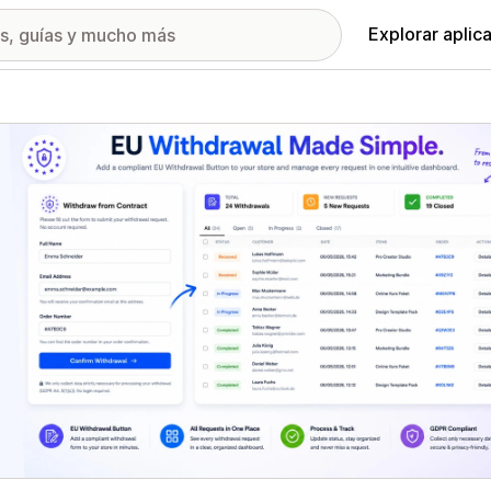
Explorar aplic
ía de imágenes destacadas