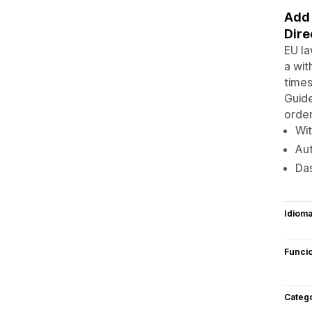
Add 
Dire
EU la
a wit
times
Guide
order
Wit
Aut
Das
Idiom
Funci
Categ