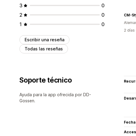
3
0
2
0
CM-St
Alema
1
0
2 días
Escribir una reseña
Todas las reseñas
Soporte técnico
Recur
Ayuda para la app ofrecida por DD-
Desarr
Gossen.
Fecha
Acceso