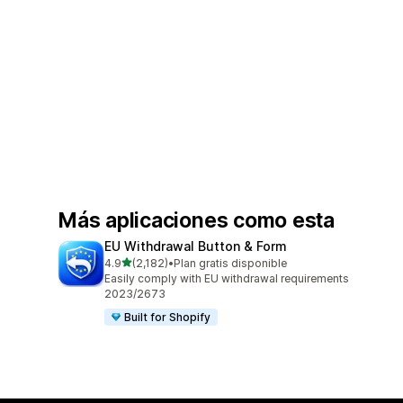
Más aplicaciones como esta
EU Withdrawal Button & Form
de 5 estrellas
4.9
(2,182)
•
Plan gratis disponible
2182 reseñas en total
Easily comply with EU withdrawal requirements
2023/2673
Built for Shopify