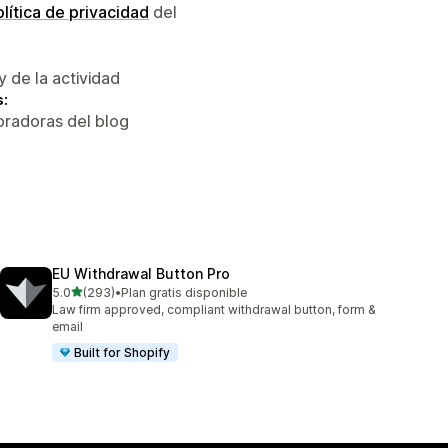
lítica de privacidad
del
y de la actividad
s:
oradoras del blog
EU Withdrawal Button Pro
de 5 estrellas
5.0
(293)
•
Plan gratis disponible
293 reseñas en total
Law firm approved, compliant withdrawal button, form &
email
Built for Shopify