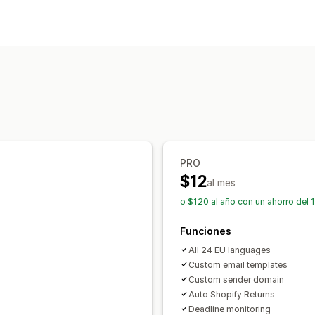
Cumplimiento
Accesibilidad
Privacidad de los dato
Informes de cumplimiento
Personalización
Casillas de verificación
Ventanas em
Posición del wigdet
CSS personaliza
Texto personalizado
Botones
PRO
$12
al mes
o $120 al año con un ahorro del 
Funciones
All 24 EU languages
Custom email templates
Custom sender domain
Auto Shopify Returns
Deadline monitoring