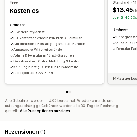
Free
Standard - 11
Mehrere Sprachen
Schaltflächen
$13.45
Kostenlos
/ 
oder $140.50/J
Umfasst
Umfasst
3 Widerrufe/Monat
Unbegrenzte
EU-konformer Widerrufsbutton & Formular
Alles aus Fr
Automatische Bestätigungsmail an Kunden
Formular Far
Anpassbare Widerrufsgründe
Admin & Formular in 15 EU-Sprachen
Dashboard mit Order-Matching & Fristen
Kein Login nötig, auch für Teilwiderrufe
Fallexport als CSV & PDF
14-tägiger ko
Alle Gebühren werden in USD berechnet. Wiederkehrende und
nutzungsabhängige Gebühren werden alle 30 Tage in Rechnung
gestellt.
Alle Preisoptionen anzeigen
Rezensionen
(1)