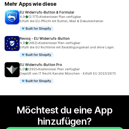
Mehr Apps wie diese
EU Widerrufs‑Button & Formular
von 5 Sternen
4,9
(2.177)
•
Kostenloser Plan verfügbar
2177 Rezensionen insgesamt
Erfüllt die EU-Pflicht mit Button, Mail & Dokumentation
Built for Shopify
Revoq ‑ EU Widerrufs‑Button
von 5 Sternen
4,9
(482)
•
Kostenloser Plan verfügbar
482 Rezensionen insgesamt
Erfüllt die EU Richtlinie mit Bestätigungsmail und ohne Login.
Built for Shopify
EU Widerrufs‑Button Pro
von 5 Sternen
5,0
(292)
•
Kostenloser Plan verfügbar
292 Rezensionen insgesamt
Geprüft von IT Recht Kanzlei München - Erfüllt EU 2023/2673
Built for Shopify
Möchtest du eine App
hinzufügen?