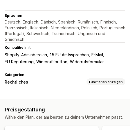
Sprachen
Deutsch, Englisch, Dänisch, Spanisch, Rumänisch, Finnisch,
Französisch, Italienisch, Niederländisch, Polnisch, Portugiesisch
(Portugal), Schwedisch, Tschechisch, Ungarisch und
Griechisch
Kompatibel mit
Shopify-Adminbereich
15 EU Amtssprachen
E-Mail
EU Regulierung
Widerrufsbutton
Widerrufsformular
Kategorien
Rechtliches
Funktionen anzeigen
Compliance
Datenschutz
Geschäftsbedingungen
Preisgestaltung
Richtlinienverwaltung
Compliance-Berichte
Wähle den Plan, der am besten zu deinem Unternehmen passt.
Anpassung
Farbe und Schriftart
Widget-Position
Geolokalisierung