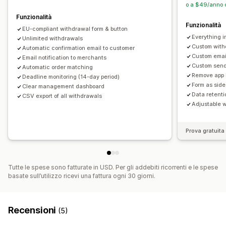
o a $49/anno c
Funzionalità
Funzionalità
EU-compliant withdrawal form & button
Everything i
Unlimited withdrawals
Custom with
Automatic confirmation email to customer
Custom emai
Email notification to merchants
Custom send
Automatic order matching
Remove app 
Deadline monitoring (14-day period)
Form as side
Clear management dashboard
Data retenti
CSV export of all withdrawals
Adjustable w
Prova gratuita 
Tutte le spese sono fatturate in USD. Per gli addebiti ricorrenti e le spese
basate sull’utilizzo ricevi una fattura ogni 30 giorni.
Recensioni
(5)