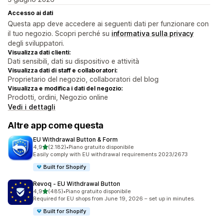
Accesso ai dati
Questa app deve accedere ai seguenti dati per funzionare con
il tuo negozio. Scopri perché su
informativa sulla privacy
degli sviluppatori.
Visualizza dati clienti:
Dati sensibili, dati su dispositivo e attività
Visualizza dati di staff e collaboratori:
Proprietario del negozio, collaboratori del blog
Visualizza e modifica i dati del negozio:
Prodotti, ordini, Negozio online
Vedi i dettagli
Altre app come questa
EU Withdrawal Button & Form
stelle su 5
4,9
(2.182)
•
Piano gratuito disponibile
2182 recensioni totali
Easily comply with EU withdrawal requirements 2023/2673
Built for Shopify
Revoq ‑ EU Withdrawal Button
stelle su 5
4,9
(485)
•
Piano gratuito disponibile
485 recensioni totali
Required for EU shops from June 19, 2026 – set up in minutes.
Built for Shopify