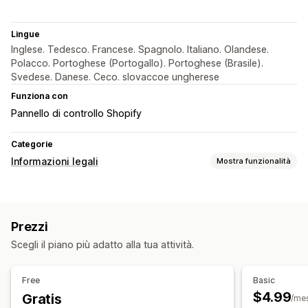
Lingue
Inglese. Tedesco. Francese. Spagnolo. Italiano. Olandese.
Polacco. Portoghese (Portogallo). Portoghese (Brasile).
Svedese. Danese. Ceco. slovaccoe ungherese
Funziona con
Pannello di controllo Shopify
Categorie
Informazioni legali
Mostra funzionalità
Conformità
Privacy dei dati
Termini e condizioni
Prezzi
Gestione delle informative
Report sulla conformità
Scegli il piano più adatto alla tua attività.
Personalizzazione
Pop-up
Colore e font
Posizione dei widget
Multilingua
Free
Basic
Testo personalizzato
Pulsanti
$4.99
Gratis
/me