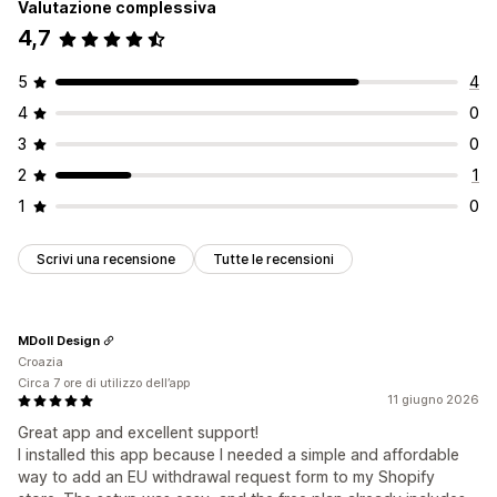
Valutazione complessiva
4,7
5
4
4
0
3
0
2
1
1
0
Scrivi una recensione
Tutte le recensioni
MDoll Design
Croazia
Circa 7 ore di utilizzo dell’app
11 giugno 2026
Great app and excellent support!
I installed this app because I needed a simple and affordable
way to add an EU withdrawal request form to my Shopify