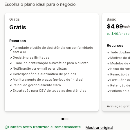
Escolha o plano ideal para o negócio.
Personalização
Pop-ups
Cor e fonte
Posição do widget
Grátis
Basic
Em vários idiomas
Texto personalizado
Botões
$4.99
Grátis
/mê
ou $49/ano (e
Recursos
Recursos
Formulário e botão de desistência em conformidade
com a UE
Tudo do plan
Desistências ilimitadas
Motivos de 
E-mail de confirmação automático para o cliente
Modelos de 
Notificação por e-mail para lojistas
Nome de rem
Correspondência automática de pedidos
Remoção da 
Monitoramento de prazos (período de 14 dias)
Formulário c
Painel de gerenciamento claro
Retenção de
Exportação para CSV de todas as desistências
Período de d
Avaliação grat
Contém texto traduzido automaticamente
Mostrar original