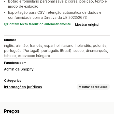
Botão e formulário personalizáveis: cores, posição, texto e
modo de exibição
Exportação para CSV, retenção automática de dados e
conformidade com a Diretiva da UE 2023/2673
Contém texto traduzido automaticamente
Mostrar original
Idiomas
inglês, alemão, francês, espanhol, italiano, holandês, polonês,
português (Portugal), português (Brasil), sueco, dinamarquês,
tcheco, eslovacoe húngaro
Funciona com
Admin da Shopify
Categorias
Informações jurídicas
Mostrar os recursos
Conformidade
Privacidade de dados
Termos e condições
Preços
Gestão de políticas
Relatórios de conformidade