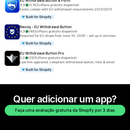
EU Withdrawal Button & Form
de 5 estrelas
4,9
(2.182)
•
Plano gratuito disponível
2182 avaliações ao todo
Easily comply with EU withdrawal requirements 2023/2673
Built for Shopify
Revoq ‑ EU Withdrawal Button
de 5 estrelas
4,9
(485)
•
Plano gratuito disponível
485 avaliações ao todo
Required for EU shops from June 19, 2026 – set up in minutes.
Built for Shopify
EU Withdrawal Button Pro
de 5 estrelas
5,0
(293)
•
Plano gratuito disponível
293 avaliações ao todo
Law firm approved, compliant withdrawal button, form & email
Built for Shopify
Quer adicionar um app?
Faça uma avaliação gratuita da Shopify por 3 dias